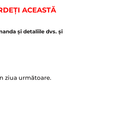
ERDEȚI ACEASTĂ
nda și detaliile dvs. și
în ziua următoare.