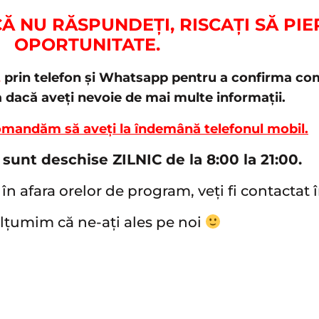
ACĂ NU RĂSPUNDEȚI, RISCAȚI SĂ PI
OPORTUNITATE.
E
prin telefon și Whatsapp pentru a confirma coma
a dacă aveți nevoie de mai multe informații.
omandăm să aveți la îndemână telefonul mobil.
 sunt deschise ZILNIC de la 8:00 la 21:00.
în afara orelor de program, veți fi contactat 
țumim că ne-ați ales pe noi