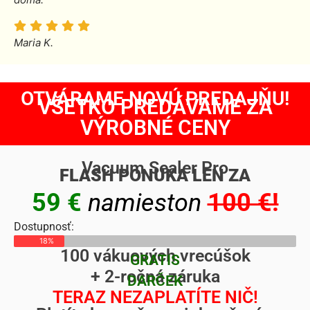
Maria K.
OTVÁRAME NOVÚ PREDAJŇU!
VŠETKO PREDÁVAME ZA
VÝROBNÉ CENY
Vacuum Sealer Pro
FLASH PONUKA LEN ZA
59 €
namieston
100 €!
Dostupnosť:
18%
100 vákuových vrecúšok
GRATIS
+ 2-ročná záruka
DARČEK
TERAZ NEZAPLATÍTE NIČ!