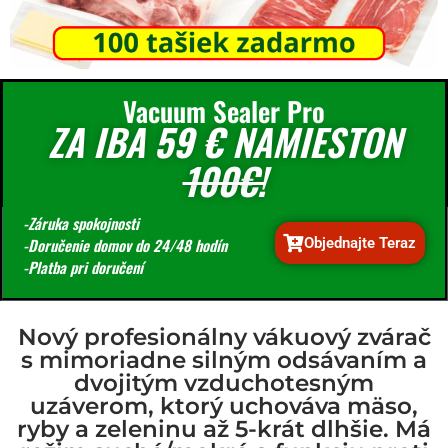
Vacuum Sealer Pro
ZA IBA
59 €
NAMIESTON
100€!
-Záruka spokojnosti
Objednajte Teraz
-Doručenie domov do 24/48 hodín
-Platba pri doručení
Nový profesionálny vákuový zvárač
s mimoriadne silným odsávaním a
dvojitým vzduchotesným
uzáverom, ktorý uchováva mäso,
ryby a zeleninu až 5-krát dlhšie. Má