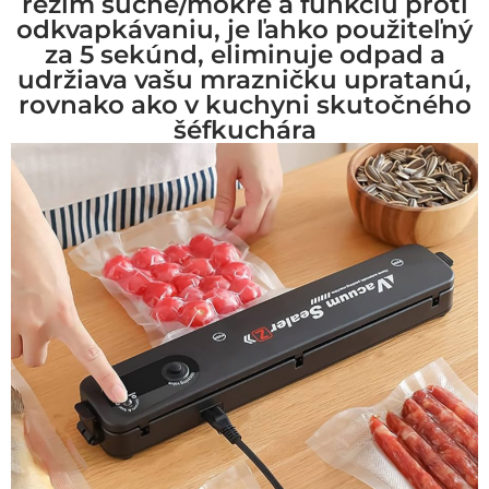
režim suché/mokré a funkciu proti
odkvapkávaniu, je ľahko použiteľný
za 5 sekúnd, eliminuje odpad a
udržiava vašu mrazničku upratanú,
rovnako ako v kuchyni skutočného
šéfkuchára