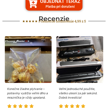
OBJEDNAŤ TERAZ
Platba pri doručení
Recenzie
★★★★★ Priemerné hodnotenie 4,99 z 5
Konečne žiadne plytvanie –
Veľmi jednoduché použitie,
potraviny vydržia veľmi dlho a
všetko utesní za pár sekúnd.
mraznička je vždy uprataná.
Dobrá investícia!