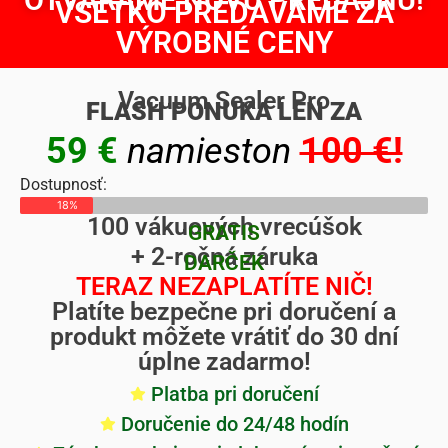
VŠETKO PREDÁVAME ZA
VÝROBNÉ CENY
Vacuum Sealer Pro
FLASH PONUKA LEN ZA
59 €
namieston
100 €!
Dostupnosť:
18%
100 vákuových vrecúšok
GRATIS
+ 2-ročná záruka
DARČEK
TERAZ NEZAPLATÍTE NIČ!
Platíte bezpečne pri doručení a
produkt môžete vrátiť do 30 dní
úplne zadarmo!
Platba pri doručení
Doručenie do 24/48 hodín