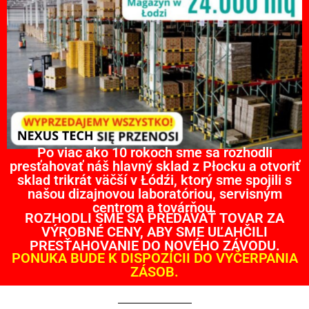
Po viac ako 10 rokoch sme sa rozhodli
presťahovať náš hlavný sklad z Płocku a otvoriť
sklad trikrát väčší v Łódźi, ktorý sme spojili s
našou dizajnovou laboratóriou, servisným
centrom a továrňou.
ROZHODLI SME SA PREDÁVAŤ TOVAR ZA
VÝROBNÉ CENY, ABY SME UĽAHČILI
PRESŤAHOVANIE DO NOVÉHO ZÁVODU.
PONUKA BUDE K DISPOZÍCII DO VYČERPANIA
ZÁSOB.