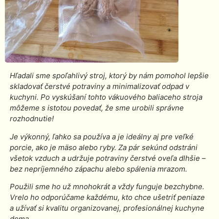
Hľadali sme spoľahlivý stroj, ktorý by nám pomohol lepšie
skladovať čerstvé potraviny a minimalizovať odpad v
kuchyni. Po vyskúšaní tohto vákuového baliaceho stroja
môžeme s istotou povedať, že sme urobili správne
rozhodnutie!
Je výkonný, ľahko sa používa a je ideálny aj pre veľké
porcie, ako je mäso alebo ryby. Za pár sekúnd odstráni
všetok vzduch a udržuje potraviny čerstvé oveľa dlhšie –
bez nepríjemného zápachu alebo spálenia mrazom.
Použili sme ho už mnohokrát a vždy funguje bezchybne.
Vrelo ho odporúčame každému, kto chce ušetriť peniaze
a užívať si kvalitu organizovanej, profesionálnej kuchyne
doma.