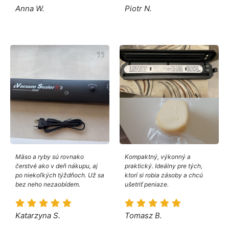
Anna W.
Piotr N.
Mäso a ryby sú rovnako
Kompaktný, výkonný a
čerstvé ako v deň nákupu, aj
praktický. Ideálny pre tých,
po niekoľkých týždňoch. Už sa
ktorí si robia zásoby a chcú
bez neho nezaobídem.
ušetriť peniaze.
Katarzyna S.
Tomasz B.