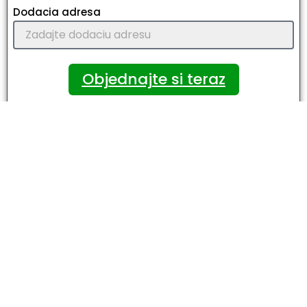
Dodacia adresa
Objednajte si teraz
POZNÁMKA: Táto ponuka čoskoro končí!
Aktuálna ponuka platí len dnes 08/08/2026 a dostupné položky sa
rýchlo vypredávajú – objednajte si čo najskôr!
Často kladené otázky
Môžem si produkt vyskúšať?
Môžem získať pomoc pred zadávaním
objednávky?
Môžem zaplatiť v hotovosti pri doručení?