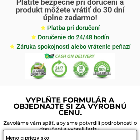
Platíte bezpečne pri doručení a
produkt môžete vrátiť do 30 dní
úplne zadarmo!
Platba pri doručení
Doručenie do 24/48 hodín
Záruka spokojnosti alebo vrátenie peňazí
VYPLŇTE FORMULÁR A
OBJEDNAJTE SI ZA VÝROBNÚ
CENU.
Zavoláme vám späť, aby sme potvrdili podrobnosti o
doručení a vybrali farbu.
Meno a priezvisko