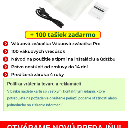
Vákuová zváračka Vákuová zváračka Pro
100 vákuových vrecúšok
Návod na použitie s tipmi na inštaláciu a údržbu
Právo odstúpiť od zmluvy do 14 dní
Predĺžená záruka 4 roky
Politika vrátenia tovaru a reklamácií
V balíku nájdete kartu so všetkými kontaktnými údajmi, ktoré
potrebujete na požiadanie o vrátenie peňazí, podanie sťažnosti alebo
jednoducho na získanie informácií.
OTVÁRAME NOVÚ PREDAJŇU!