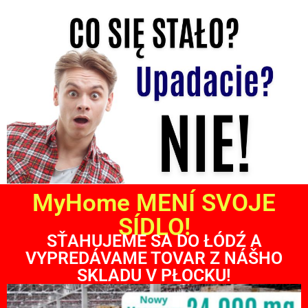
MyHome MENÍ SVOJE
SÍDLO!
SŤAHUJEME SA DO ŁÓDŹ A
VYPREDÁVAME TOVAR Z NÁŠHO
SKLADU V PŁOCKU!