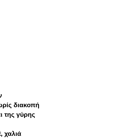
ν
ωρίς διακοπή
ι της γύρης
, χαλιά