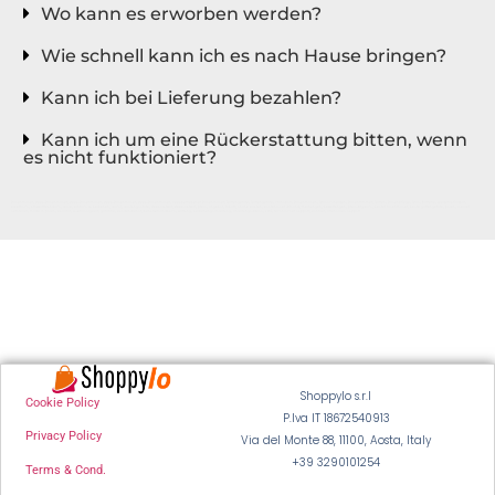
Wo kann es erworben werden?
Wie schnell kann ich es nach Hause bringen?
Kann ich bei Lieferung bezahlen?
Kann ich um eine Rückerstattung bitten, wenn
es nicht funktioniert?
Rasenmäher, Akku-Rasenmäher, Akku-Rasenmäher, Akku-Rasenmäher, Akku-Rasenmäher, akkubetriebener Rasenmäher, Gartengeräte, Gartengeräte, Transport, Rasenmähen, Grasschneiden, Rasentrimmer, Garten, Rasenpflege, Gras, Batterie, wiederaufladbar,
elektrisch, umweltfreundlich, leise, einfach zu bedienen, leicht, leistungsstark, Akkulaufzeit, Akkulaufzeit, preis, angebot, rabatt, online kaufen, kostenloser versand, meinungen, bewertungen, preisvergleich, bester rasenmäher, beste gartengeräte, polen, lokaler
hersteller, made in polen, qualität, zuverlässigkeit, garantie, kundendienst, benutzerhandbuch, wartung, bedienungsanleitung, anleitungsvideos, FAQ, technischer support, kontakt, after-sales support
Shoppylo s.r.l
Cookie Policy
P.Iva IT 18672540913
Privacy Policy
Via del Monte 88, 11100, Aosta, Italy
+39 3290101254
Terms & Cond.