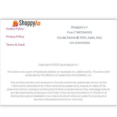
Shoppylo s.r.l
Cookie Policy
P.Iva IT 18672540913
Privacy Policy
Via del Monte 88, 11100, Aosta, Italy
+39 3290101254
Terms & Cond.
Copyright © 2025 Zg Shoppylo s.r.l
This site is not a part of Facebook website or Facebook Inc. Additionally. This site is NOT
endorsed by FACEBOOK is a trademark of FACEBOOK, Inc.
The articles, stories, and reviews on this site constitute “advertisements,” so the
information provided is for informational purposes only, to give an idea of the
potential (which is always conditional) of what is presented on the next page (which
can be reached by clicking on the links in the various articles) or in the form of
iframes (scripts embedded in our site and which allow an order for a product or
service to be placed directly on the site).