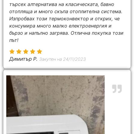
търсех алтернатива на класическата, бавно
отопляща и много скъпа отоплителна система.
Изпробвах този термоконвектор и открих, че
консумира много малко електроенергия и
бързо и напълно загрява. Отлична покупка този
път!
Димитър P.
Закупен на 24/11/2023