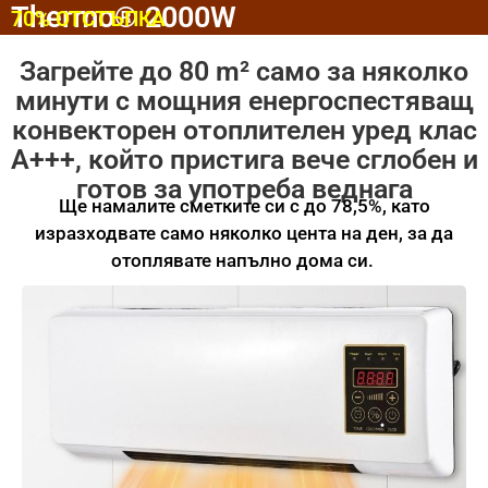
Thermo® 2000W
70% ОТСТЪПКА
Загрейте до 80 m² само за няколко
минути с мощния енергоспестяващ
конвекторен отоплителен уред клас
А+++, който пристига вече сглобен и
готов за употреба веднага
Ще намалите сметките си с до 78,5%, като
изразходвате само няколко цента на ден, за да
отоплявате напълно дома си.