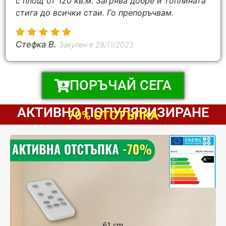
с площ от 120 кв.м. Загрява добре и топлината
стига до всички стаи. Го препоръчвам.
Стефка B.
Закупен е 28/11/2023
ПОРЪЧАЙ СЕГА
АКТИВНО ПОПУЛЯРИЗИРАНЕ
70% ОТСТЪПКА