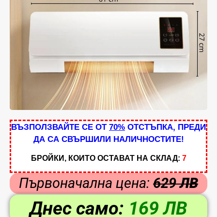
ВЪЗПОЛЗВАЙТЕ СЕ ОТ
70%
ОТСТЪПКА, ПРЕДИ
ДА СА СВЪРШИЛИ НАЛИЧНОСТИТЕ!
БРОЙКИ, КОИТО ОСТАВАТ НА СКЛАД
:
7
Първоначална цена
:
629
ЛВ
Днес само
:
169 ЛВ