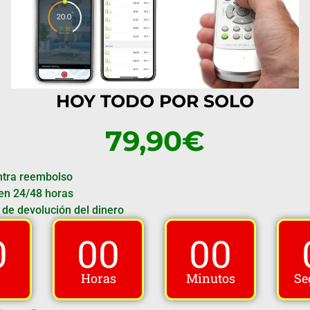
HOY TODO POR SOLO
79,90€
ntra reembolso
en 24/48 horas
 de devolución del dinero
0
00
00
Horas
Minutos
Se