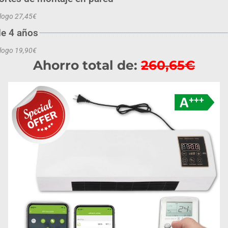
álogo 27,45€
de 4 años
álogo 19,90€
Ahorro total de:
260,65€