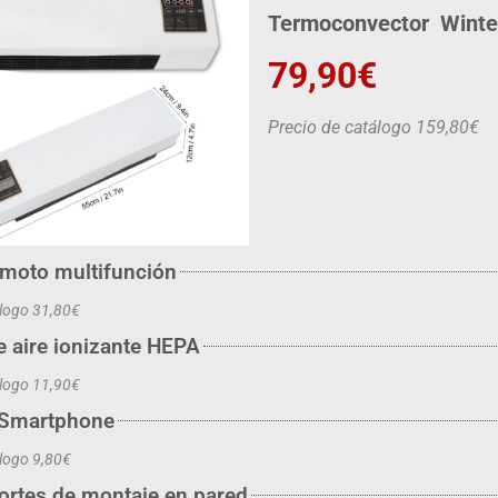
Termoconvector Winte
79,90€
Precio de catálogo 159,80€
emoto multifunción
álogo 31,80€
de aire ionizante HEPA
álogo 11,90€
 Smartphone
álogo 9,80€
portes de montaje en pared