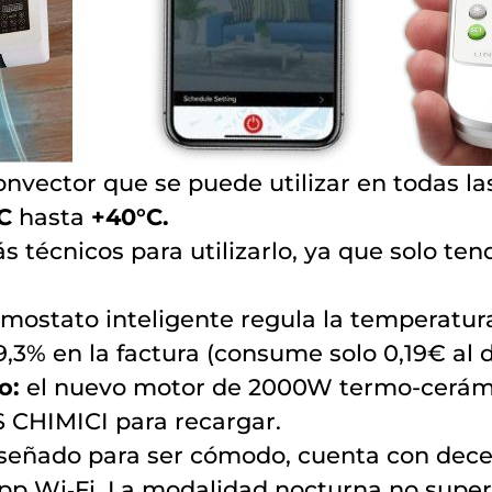
nvector que se puede utilizar en todas las
C
hasta
+40°C.
s técnicos para utilizarlo, ya que solo ten
rmostato inteligente regula la temperatura
,3% en la factura (consume solo 0,19€ al d
to:
el nuevo motor de 2000W termo-cerámi
 CHIMICI para recargar.
señado para ser cómodo, cuenta con dece
p Wi‑Fi. La modalidad nocturna no supera