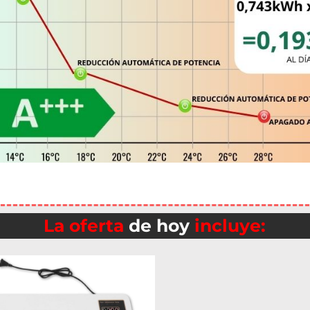
La oferta
de hoy
incluye: