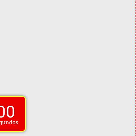
00
gundos