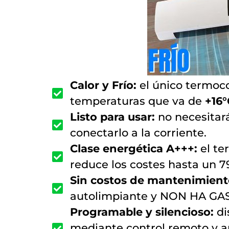
Calor y Frío:
el único termoco
temperaturas que va de
+16°
Listo para usar:
no necesitará
conectarlo a la corriente.
Clase energética A+++:
el te
reduce los costes hasta un 79
Sin costos de mantenimien
autolimpiante y NON HA GAS
Programable y silencioso:
di
mediante control remoto y ap