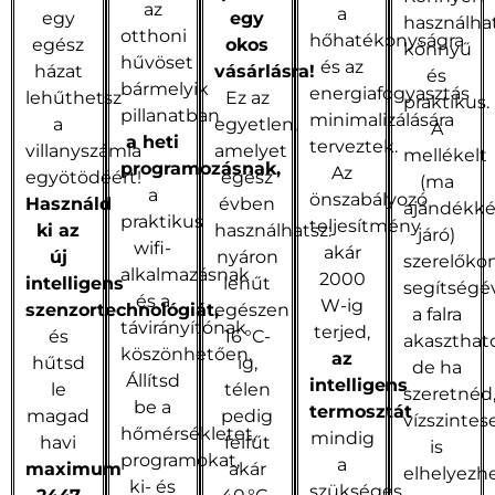
az
a
egy
egy
használha
otthoni
hőhatékonyságra
egész
okos
könnyű
hűvöset
és az
házat
vásárlásra!
és
bármelyik
energiafogyasztás
lehűthetsz
Ez az
praktikus.
pillanatban
minimalizálására
a
egyetlen,
A
a heti
terveztek.
villanyszámla
amelyet
mellékelt
programozásnak,
Az
egyötödéért!
egész
(ma
a
önszabályozó
Használd
évben
ajándékk
praktikus
teljesítmény
ki az
használhatsz:
járó)
wifi-
akár
új
nyáron
szerelőko
alkalmazásnak
2000
intelligens
lehűt
segítségé
és a
W-ig
szenzortechnológiát,
egészen
a falra
távirányítónak
terjed,
és
16 °C-
akaszthat
köszönhetően.
az
hűtsd
ig,
de ha
Állítsd
intelligens
le
télen
szeretnéd
be a
termosztát
magad
pedig
vízszintes
hőmérsékletet,
mindig
havi
felfűt
is
programokat,
a
maximum
akár
elhelyezh
ki- és
szükséges