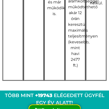
áramköltséggel
és már
nélkül.
működtethető
működik
akár 12
is.
órán
keresztül
maximális
teljesítményen
(kevesebb,
mint
havi
2477
ft.)
TÖBB MINT
+19743
ELÉGEDETT ÜGYFÉL
EGY ÉV ALATT!