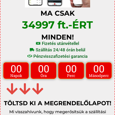
MA CSAK
34997 ft.-ÉRT
MINDEN!
Fizetés utánvétellel
Szállítás 24/48 órán belül
Pénzvisszafizetési garancia
00
00
00
00
Napok
Óra
Perc
Másodperc
TÖLTSD KI A MEGRENDELŐLAPOT!
Mi visszahívunk, hogy megerősítsük a szállítási