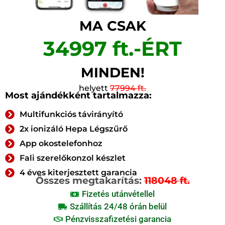
MA CSAK
34997 ft.-ÉRT
MINDEN!
helyett
77994 ft.
Most ajándékként tartalmazza:
Multifunkciós távirányító
2x ionizáló Hepa Légszűrő
App okostelefonhoz
Fali szerelőkonzol készlet
4 éves kiterjesztett garancia
Összes megtakarítás:
118048 ft.
Fizetés utánvétellel
Szállítás 24/48 órán belül
Pénzvisszafizetési garancia