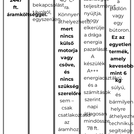
2447
40 °C-
a
bekapcsolást
teljesítményt
ft.
ra.
padlón
távolról,
nyújtja,
áramköltséggel.
Könnyen
vagy
egyszerűen.
hogy
áthelyezhető,
egy
elkerülje
mert
bútoron.
a drága
nincs
Ez az
energia
külső
egyetlen
pazarlását.
motorja
termék,
A
vagy
amely
készülék
csöve,
kevesebb
A+++
és
mint 6
energiaosztályú,
nincs
kg
és a
szükség
súlyú,
számítások
szerelőre
és
szerint
sem –
bármilyen
napi
csak
helyre
átlagosan
csatlakoztasd
áthelyezh
mindössze
az
technikus
78 ft.
áramhoz,
segítsége