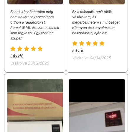
Ennek köszönhetően még
Ez a második, amit tőlük
nem kellett bekapcsolnom
vásároltam, és
otthon a radiátorokat.
megerősíthetem a minőséget.
Remekül fűt, és szinte semmit
Könnyen és kényelmesen
sem fogyaszt. Egyszerűen
használható, ajánlom.
szuper!
István
László
Vásárolva 04/04/2025
Vásárolva 28/02/2025