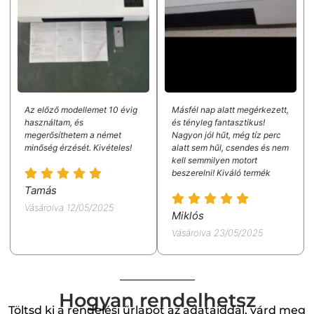
Az előző modellemet 10 évig
Másfél nap alatt megérkezett,
használtam, és
és tényleg fantasztikus!
megerősíthetem a német
Nagyon jól hűt, még tíz perc
minőség érzését. Kivételes!
alatt sem hűl, csendes és nem
kell semmilyen motort
beszerelni! Kiváló termék
Tamás
Vásárolva 12/05/2025
Miklós
Vásárolva 23/05/2025
Hogyan rendelhetsz
Töltsd ki a rendelési űrlapot az adataiddal, várd meg