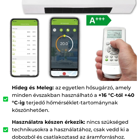
Hideg és Meleg:
az egyetlen hősugárzó, amely
minden évszakban használható a
+16 °C-tól +40
°C-ig
terjedő hőmérséklet-tartománynak
köszönhetően.
Használatra készen érkezik:
nincs szükséged
technikusokra a használatához, csak vedd ki a
dobozból és csatlakoztasd az áramforráshoz.