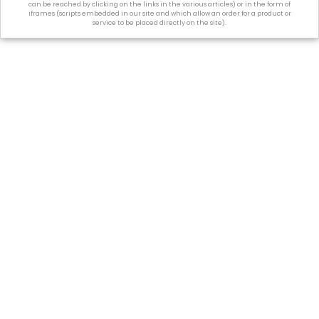
can be reached by clicking on the links in the various articles) or in the form of
iframes (scripts embedded in our site and which allow an order for a product or
service to be placed directly on the site).