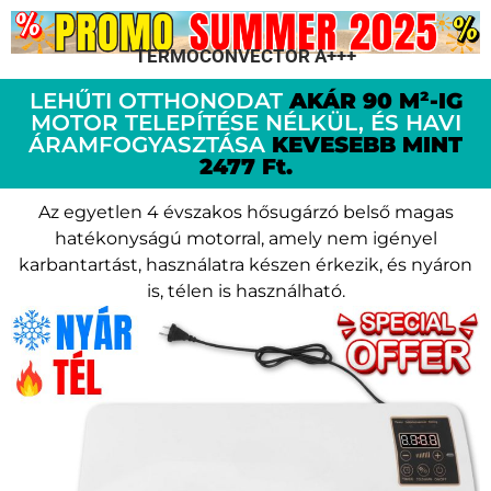
TERMOCONVECTOR A+++
LEHŰTI OTTHONODAT
AKÁR 90 M²-IG
MOTOR TELEPÍTÉSE NÉLKÜL, ÉS HAVI
ÁRAMFOGYASZTÁSA
KEVESEBB MINT
2477 Ft.
Az egyetlen 4 évszakos hősugárzó belső magas
hatékonyságú motorral, amely nem igényel
karbantartást, használatra készen érkezik, és nyáron
is, télen is használható.