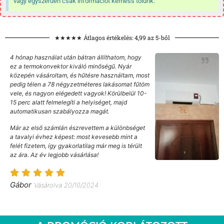
vagy egyszerűen csak információt kérhess tőlünk.
★★★★★ Átlagos értékelés: 4,99 az 5-ből
4 hónap használat után bátran állíthatom, hogy
ez a termokonvektor kiváló minőségű. Nyár
közepén vásároltam, és hűtésre használtam, most
pedig télen a 78 négyzetméteres lakásomat fűtöm
vele, és nagyon elégedett vagyok! Körülbelül 10-
15 perc alatt felmelegíti a helyiséget, majd
automatikusan szabályozza magát.
Már az első számlán észrevettem a különbséget
a tavalyi évhez képest: most kevesebb mint a
felét fizetem, így gyakorlatilag már meg is térült
az ára. Az év legjobb vásárlása!
Gábor
Vásárolva 20/10/2024