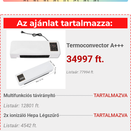
Az ajánlat tartalmazza:
Termoconvector A+++
34997 ft.
Listaár: 77994 ft.
TARTALMAZVA
Multifunkciós távirányító
Listaár: 12801 ft.
TARTALMAZVA
2x ionizáló Hepa Légszűrő
Listaár: 4542 ft.