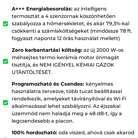
A+++ Energiabesorolás:
az intelligens
termosztát a 4 szenzornak köszönhetően
szabályozza a hőmérsékletet, és akár 79,3%-kal
csökkenti a számlaköltségeket (mindössze 78 ft.
fogyaszt naponta 12 órás használat mellett)
Zero karbantartási költség:
az új 2000 W-os
méhsejtes termo-kerámia motor önmagát
tisztítja, és NEM IGÉNYEL KÉMIAI GÁZOK
UTÁNTÖLTÉSÉT.
Programozható és Csendes:
kényelmes
használatra tervezve, több tucat beállítással
rendelkezik, amelyeket távirányítóval és Wi-Fi
alkalmazással lehet szabályozni. Az éjszakai
üzemmód nem haladja meg a 48 dB-t, így a
legcsendesebb a piacon.
100% hordozható:
oda viszed, ahová csak akarod