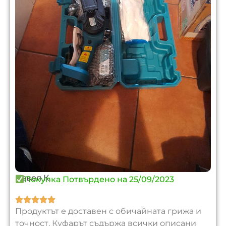
Павел К.
Покупка Потвърдено на 25/09/2023





Продуктът е доставен с обичайната грижа и
точност. Куфарът съдържа всички описани