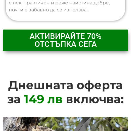
е лек, практичен и реже наистина добре,
почти е забавно да се използва.
АКТИВИРАЙТЕ 70%
ОТСТЪПКА СЕГА
Днешната оферта
за
149 лв
включва: