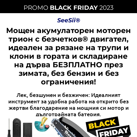
PROMO
BLACK FRIDAY
2023
SeeSii®
Мощен акумулаторен моторен
трион с безчетков® двигател,
идеален за рязане на трупи и
клони в гората и складиране
на дърва БЕЗПЛАТНО през
зимата, без бензин и без
ограничения!
Лек, безшумен и безжичен: Идеалният
инструмент за удобна работа на открито без
жертви благодарение на мощния си мотор и
дълготрайната батерия.