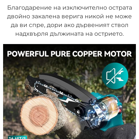
Благодарение на изключително острата
двойно закалена верига никой не може
да ви спре, дори ако дървеният ствол
надхвърля дължината на острието.