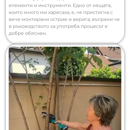
елементи и инструменти. Едно от нещата,
които много ми харесаха, е, че пристигна с
вече монтирани острие и верига, въпреки че
в ръководството за употреба процесът е
добре обяснен.