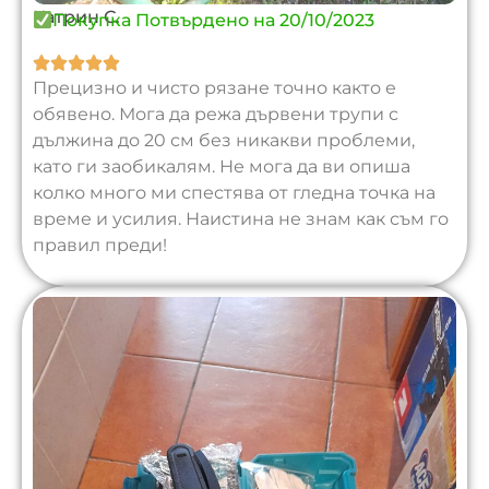
Катрин С.
Покупка Потвърдено на 20/10/2023





Прецизно и чисто рязане точно както е
обявено. Мога да режа дървени трупи с
дължина до 20 см без никакви проблеми,
като ги заобикалям. Не мога да ви опиша
колко много ми спестява от гледна точка на
време и усилия. Наистина не знам как съм го
правил преди!