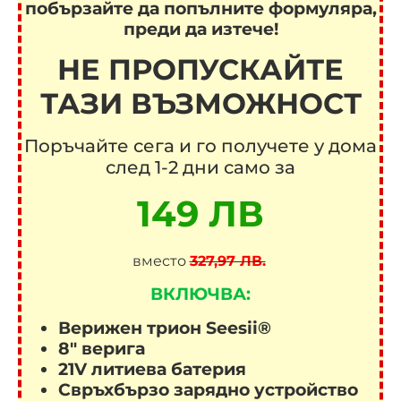
побързайте да попълните формуляра,
преди да изтече!
НЕ ПРОПУСКАЙТЕ
ТАЗИ ВЪЗМОЖНОСТ
Поръчайте сега и го получете у дома
след 1-2 дни само за
149 ЛВ
вместо
327,97 ЛВ.
ВКЛЮЧВА:
Верижен трион Seesii®
8″ верига
21V литиева батерия
Свръхбързо зарядно устройство