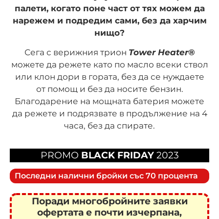
палети, когато поне част от тях можем да
нарежем и подредим сами, без да харчим
нищо?
Сега с верижния трион
Tower Heater®
можете да режете като по масло всеки ствол
или клон дори в гората, без да се нуждаете
от помощ и без да носите бензин.
Благодарение на мощната батерия можете
да режете и подрязвате в продължение на 4
часа, без да спирате.
PROMO
BLACK FRIDAY
2023
Последни налични бройки със 70 процента
Поради многобройните заявки
офертата е почти изчерпана,