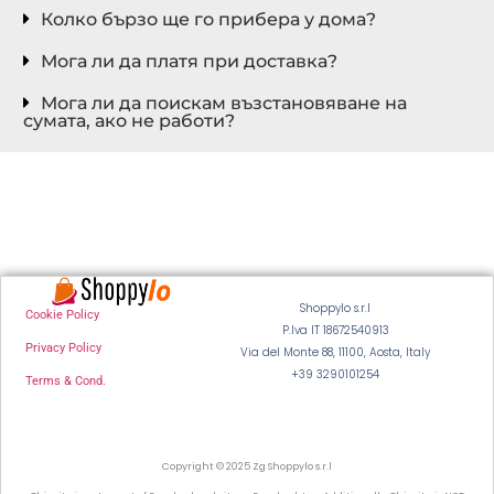
Колко бързо ще го прибера у дома?
Мога ли да платя при доставка?
Мога ли да поискам възстановяване на
сумата, ако не работи?
Shoppylo s.r.l
Cookie Policy
P.Iva IT 18672540913
Privacy Policy
Via del Monte 88, 11100, Aosta, Italy
+39 3290101254
Terms & Cond.
Copyright © 2025 Zg Shoppylo s.r.l