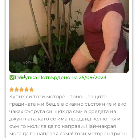
Анна Г.
Покупка Потвърдено на 25/09/2023





Купих си този моторен трион, защото
градината ми беше в окаяно състояние и ако
чаках съпруга си, щях да съм в средата на
джунглата, като се има предвид колко пъти
съм го молила да го направи. Най-накрая
мога да го направя сама! този моторен трион