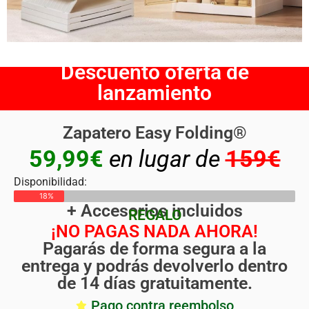
Descuento oferta de
lanzamiento
Zapatero Easy Folding®
59,99€
en lugar de
159€
Disponibilidad:
18%
+ Accesorios incluidos
REGALO
¡NO PAGAS NADA AHORA!
Pagarás de forma segura a la
entrega y podrás devolverlo dentro
de 14 días gratuitamente.
Pago contra reembolso