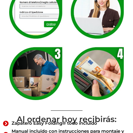
Al ordenar hoy recibirás:
Zapatero Easy Folding® todo incluido
Manual incluido con instrucciones para montaje y