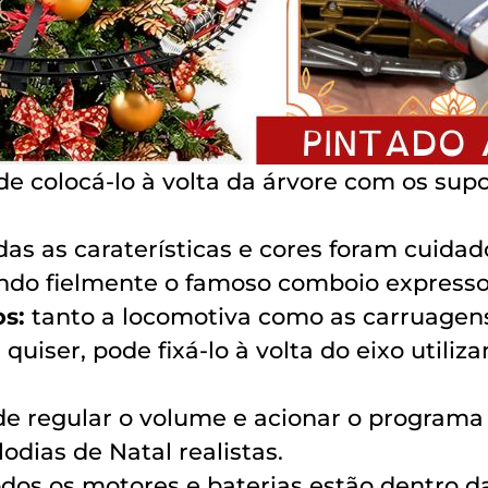
de colocá-lo à volta da árvore com os supo
das as caraterísticas e cores foram cuid
ndo fielmente o famoso comboio expresso 
os:
tanto a locomotiva como as carruagen
se quiser, pode fixá-lo à volta do eixo uti
ode regular o volume e acionar o programa
odias de Natal realistas.
odos os motores e baterias estão dentro d