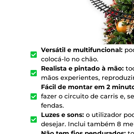
Versátil e multifuncional:
po
colocá-lo no chão.
Realista e pintado à mão:
to
mãos experientes, reproduzi
Fácil de montar em 2 minut
fazer o circuito de carris e, 
fendas.
Luzes e sons:
o utilizador p
desejar. Inclui também 8 mel
Não tem fios pendurados:
t