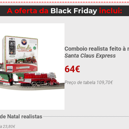
A oferta da
Black Friday
inclui:
Comboio realista feito à
Santa Claus Express
64€
Preço de tabela 109,70€
de Natal realistas
la 23,80€