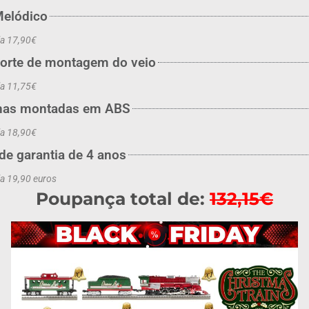
Melódico
la 17,90€
porte de montagem do veio
la 11,75€
lhas montadas em ABS
la 18,90€
de garantia de 4 anos
la 19,90 euros
Poupança total de:
132,15€