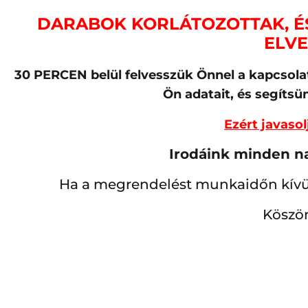
DARABOK KORLÁTOZOTTAK, ÉS
ELVE
30 PERCEN belül felvesszük Önnel a kapcsol
Ön adatait, és segíts
Ezért javasol
Irodáink minden nap
Ha a megrendelést munkaidőn kívül 
Köszön