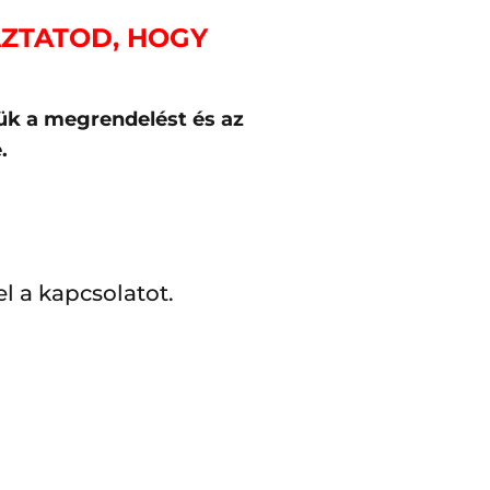
ÁZTATOD, HOGY
ük a megrendelést és az
.
l a kapcsolatot.