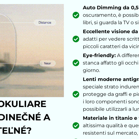
Auto Dimming da 0,5 
oscuramento, è possibi
libri, si guarda la TV o 
Eccellente visione da
adatti per vedere scrit
piccoli caratteri da vici
Eye-friendly:
A differe
stanca affatto gli occ
giorno.
Lenti moderne antigra
speciale strato indure
protegge da graffi e pi
 OKULIARE
i loro componenti sono 
possibile utilizzarli a l
DINEČNÉ A
Materiale in titanio e 
altissima qualità e ques
TEĽNÉ?
resistenti sul mercato, 