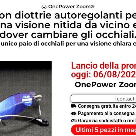
OnePower Zoom®
on diottrie autoregolanti pe
a visione nitida da vicino 
dover cambiare gli occhiali
n unico paio di occhiali per una visione chiara
Lancio della pr
oggi: 06/08/20
OnePower Zo
[contact
Consegna gratuita entro 2
Pagamento alla consegna
Garanzia soddisfatti o rim
Ultimi 5 pezzi in m