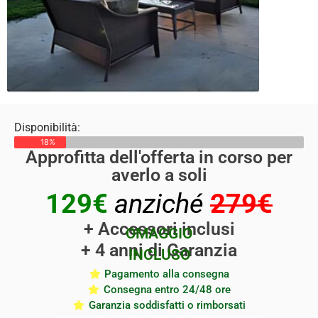
Disponibilità:
18%
Approfitta dell'offerta in corso per
averlo a soli
129€
anziché
279€
+ Accessori inclusi
OMAGGIO
+ 4 anni di Garanzia
INCLUSO
Pagamento alla consegna
Consegna entro 24/48 ore
Garanzia soddisfatti o rimborsati