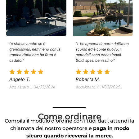
“è stabile anche se è
“L’ho appena riaperto dall’anno
grandissimo, nemmeno con la
scorso ed è come nuovo, i
tromba d’aria che ha fatto è
materiali sono eccezionali.
caduto!”
Soldi spesi benissimo.”
Angelo T.
Roberta M.
Acquistato il 04/07/2024
Acquistato il 11/03/2025
Come ordinare
Compila il modulo d’ordine con i tuoi dati, attendi la
chiamata del nostro operatore e
paga in modo
sicuro quando riceverai la merce.