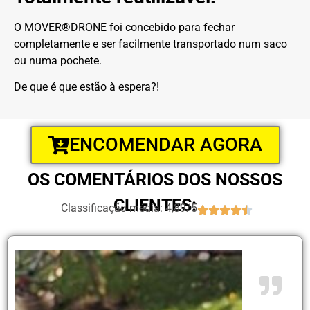
O MOVER®DRONE foi concebido para fechar
completamente e ser facilmente transportado num saco
ou numa pochete.
De que é que estão à espera?!
ENCOMENDAR AGORA
OS COMENTÁRIOS DOS NOSSOS
CLIENTES:
Classificação média: 4,89/5