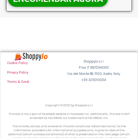
Shoppylo s.r.l
Cookie Policy
P.Iva IT 18672540913
Privacy Policy
Via del Monte 88, 11100, Aosta, Italy
+39 3290101254
Terms & Cond.
Copyright © 2025 Zg Shoppylo s.r.l
This site is not a part of Facebook website or Facebook Inc. Additionally. This site is NOT
endorsed by FACEBOOK is a trademark of FACEBOOK, Inc.
The articles, stories, and reviews on this site constitute “advertisements,” so the
information provided is for informational purposes only, to give an idea of the
potential (which is always conditional) of what is presented on the next page (which