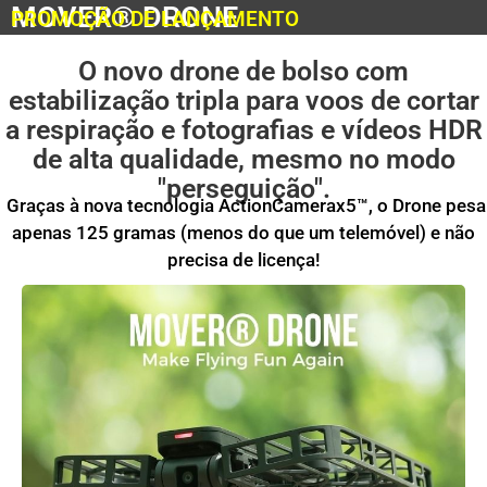
MOVER® DRONE
PROMOÇÃO DE LANÇAMENTO
O novo drone de bolso com
estabilização tripla para voos de cortar
a respiração e fotografias e vídeos HDR
de alta qualidade, mesmo no modo
"perseguição".
Graças à nova tecnologia ActionCamerax5™, o Drone pesa
apenas 125 gramas (menos do que um telemóvel) e não
precisa de licença!