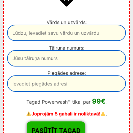
Vārds un uzvārds:
Tālruņa numurs:
Piegādes adrese:
99€
Tagad Powerwash™ tikai par
.
Joprojām 5 gabali ir noliktavā!
.