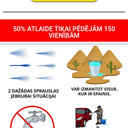
50% ATLAIDE TIKAI PĒDĒJĀM 150
VIENĪBĀM