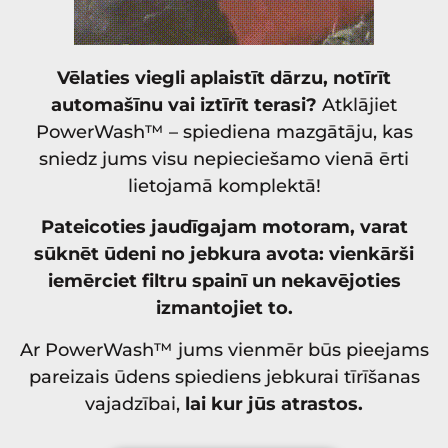
Vēlaties viegli aplaistīt dārzu, notīrīt
automašīnu vai iztīrīt terasi?
Atklājiet
PowerWash™ – spiediena mazgātāju, kas
sniedz jums visu nepieciešamo vienā ērti
lietojamā komplektā!
Pateicoties jaudīgajam motoram, varat
sūknēt ūdeni no jebkura avota: vienkārši
iemērciet filtru spainī un nekavējoties
izmantojiet to.
Ar PowerWash™ jums vienmēr būs pieejams
pareizais ūdens spiediens jebkurai tīrīšanas
vajadzībai,
lai kur jūs atrastos.