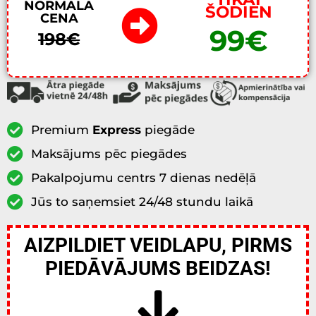
NORMĀLĀ
ŠODIEN
CENA
99€
198€
Premium
Express
piegāde
Maksājums pēc piegādes
Pakalpojumu centrs 7 dienas nedēļā
Jūs to saņemsiet 24/48 stundu laikā
AIZPILDIET VEIDLAPU, PIRMS
PIEDĀVĀJUMS BEIDZAS!