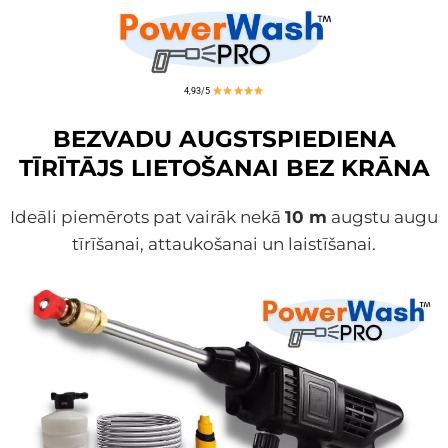
4,93/5
BEZVADU AUGSTSPIEDIENA
TĪRĪTĀJS LIETOŠANAI BEZ KRĀNA
Ideāli piemērots pat vairāk nekā
10 m
augstu augu
tīrīšanai, attaukošanai un laistīšanai.