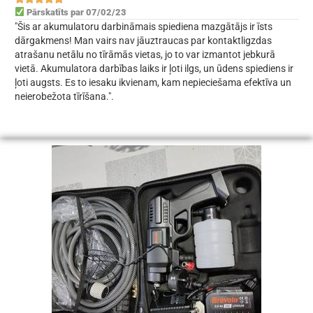
Pārskatīts par 07/02/23
"Šis ar akumulatoru darbināmais spiediena mazgātājs ir īsts
dārgakmens! Man vairs nav jāuztraucas par kontaktligzdas
atrašanu netālu no tīrāmās vietas, jo to var izmantot jebkurā
vietā. Akumulatora darbības laiks ir ļoti ilgs, un ūdens spiediens ir
ļoti augsts. Es to iesaku ikvienam, kam nepieciešama efektīva un
neierobežota tīrīšana.".