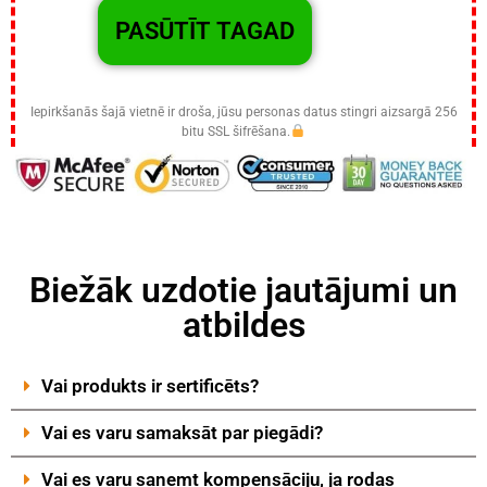
Iepirkšanās šajā vietnē ir droša, jūsu personas datus stingri aizsargā 256
bitu SSL šifrēšana.
Biežāk uzdotie jautājumi un
atbildes
Vai produkts ir sertificēts?
Vai es varu samaksāt par piegādi?
Vai es varu saņemt kompensāciju, ja rodas