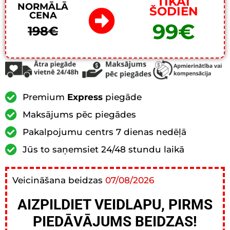
TIKAI
NORMĀLĀ
ŠODIEN
CENA
99€
198€
Premium
Express
piegāde
Maksājums pēc piegādes
Pakalpojumu centrs 7 dienas nedēļā
Jūs to saņemsiet 24/48 stundu laikā
Veicināšana beidzas
07/08/2026
AIZPILDIET VEIDLAPU, PIRMS
PIEDĀVĀJUMS BEIDZAS!