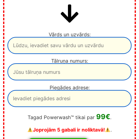
Vārds un uzvārds:
Tālruņa numurs:
Piegādes adrese:
99€
Tagad Powerwash™ tikai par
.
Joprojām 5 gabali ir noliktavā!
.