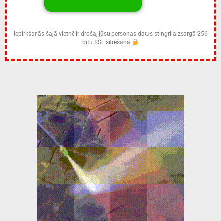
Iepirkšanās šajā vietnē ir droša, jūsu personas datus stingri aizsargā 256
bitu SSL šifrēšana.