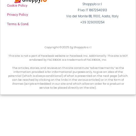
Shoppylo s.r.l
Cookie Policy
P.Iva IT 18672540913
Privacy Policy
Via del Monte 88, 11100, Aosta, Italy
+39 3290101254
Terms & Cond.
Copyright © 2025 Zg Shoppylo s.r.l
This site is not a part of Facebook website or Facebook Inc. Additionally. This site is NOT
endorsed by FACEBOOK is a trademark of FACEBOOK, Inc.
The articles, stories, and reviews on this site constitute “advertisements,” so the
information provided is for informational purposes only, to give an idea of the
potential (which is always conditional) of what is presented on the next page (which
can be reached by clicking on the links in the various articles) or in the form of
iframes (scripts embedded in our site and which allow an order for a product or
service to be placed directly on the site).