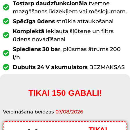
Tostarp daudzfunkcionāla
tvertne
mazgāšanas līdzekļiem vai mēslojumam.
Spēcīga ūdens
strūkla attaukošanai
Komplektā
iekļauta šļūtene un filtrs
ūdens novadīšanai
Spiediens 30 bar
, plūsmas ātrums 200
l/h
Dubults 24 V akumulators
BEZMAKSAS
TIKAI 150 GABALI!
Veicināšana beidzas
07/08/2026
TIKAI