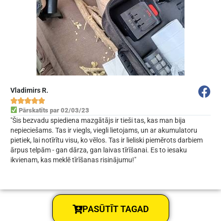
Vladimirs R.





Pārskatīts par 02/03/23
"Šis bezvadu spiediena mazgātājs ir tieši tas, kas man bija
nepieciešams. Tas ir viegls, viegli lietojams, un ar akumulatoru
pietiek, lai notīrītu visu, ko vēlos. Tas ir lieliski piemērots darbiem
ārpus telpām - gan dārza, gan laivas tīrīšanai. Es to iesaku
ikvienam, kas meklē tīrīšanas risinājumu!"
PASŪTĪT TAGAD