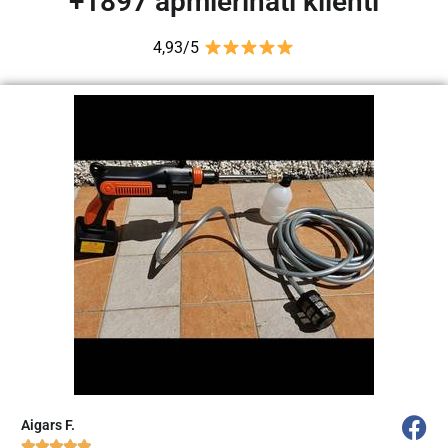
+1897 apmierināti klienti
4,93/5
Aigars F.




