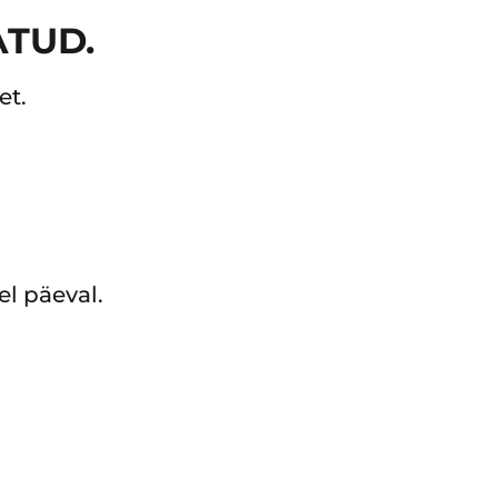
ATUD.
et.
el päeval.