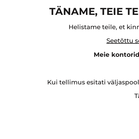
TÄNAME, TEIE T
Helistame teile, et kin
Seetõttu s
Meie kontorid
Kui tellimus esitati väljaspo
T