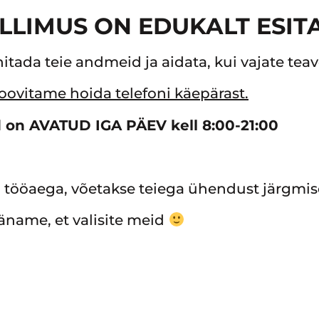
ELLIMUS ON EDUKALT ESIT
nitada teie andmeid ja aidata, kui vajate teav
oovitame hoida telefoni käepärast.
 on AVATUD IGA PÄEV kell 8:00-21:00
ol tööaega, võetakse teiega ühendust järgmis
äname, et valisite meid