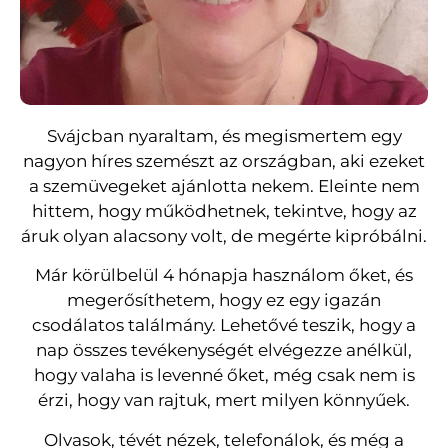
Svájcban nyaraltam, és megismertem egy
nagyon híres szemészt az országban, aki ezeket
a szemüvegeket ajánlotta nekem. Eleinte nem
hittem, hogy működhetnek, tekintve, hogy az
áruk olyan alacsony volt, de megérte kipróbálni.
Már körülbelül 4 hónapja használom őket, és
megerősíthetem, hogy ez egy igazán
csodálatos találmány. Lehetővé teszik, hogy a
nap összes tevékenységét elvégezze anélkül,
hogy valaha is levenné őket, még csak nem is
érzi, hogy van rajtuk, mert milyen könnyűek.
Olvasok, tévét nézek, telefonálok, és még a