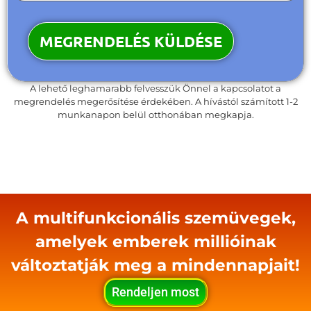
A lehető leghamarabb felvesszük Önnel a kapcsolatot a
megrendelés megerősítése érdekében. A hívástól számított 1-2
munkanapon belül otthonában megkapja.
A multifunkcionális szemüvegek,
amelyek emberek millióinak
változtatják meg a mindennapjait!
Rendeljen most