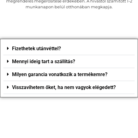
megrendelés megerősítése érdekében. A hívástól számított 1-2
munkanapon belül otthonában megkapja.
Fizethetek utánvéttel?
Mennyi ideig tart a szállítás?
Milyen garancia vonatkozik a termékemre?
Visszavihetem őket, ha nem vagyok elégedett?