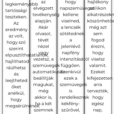
az
hogy
hajlékony
legkeményebb
elvégzett
napszemüveget
szilikon
tartóssági
tevékenység
kellene
alkatrészek
teszteken.
alapján.
viselned,
köszönhetőe
Az
Akár
a lencsék
még azt
eredmény
olvasol,
sötétednek
sem
az volt,
tévét
a
fogod
hogy szó
nézel
jelenlévő
érezni,
szerint
vagy
napfény
hogy
elpusztíthatatlanok,
vezetsz, a
intenzitásától
viselsz
hajlíthatod,
szemüvegek
függően.
valamit.
ráülhetsz
automatikusan
Ezenkívül
Ezeket
és
beállítják
ezek a
kifejezetten
leejtheted
magukat,
szemüvegek
arra
őket
még
is
tervezték,
anélkül,
akkor is,
rendelkeznek
hogy
hogy
ha a két
kékfény-
egész
megsérülnének.
szemnek
szűrővel,
nap,