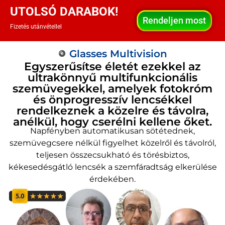
UTOLSÓ DARABOK!
Rendeljen most
Fizetés utánvétellel
Glasses Multivision
Egyszerűsítse életét ezekkel az
ultrakönnyű multifunkcionális
szemüvegekkel, amelyek fotokróm
és önprogresszív lencsékkel
rendelkeznek a közelre és távolra,
anélkül, hogy cserélni kellene őket.
Napfényben automatikusan sötétednek,
szemüvegcsere nélkül figyelhet közelről és távolról,
teljesen összecsukható és törésbiztos,
kékesedésgátló lencsék a szemfáradtság elkerülése
érdekében.