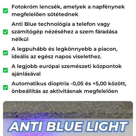
Fotokróm lencsék, amelyek a napfénynek
megfelelően sötétednek
Anti Blue technológia a telefon vagy
számítógép nézéséhez a szem fáradása
nélkül
A legpuhább és legkönnyebb a piacon,
ideális az egész napos viselethez.
A legjobb európai szemészeti központok
ajánlásával
Automatikus dioptria -0,05 és +5,00 között,
önbeállítás az aktivitásnak megfelelően