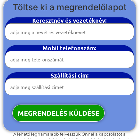
Töltse ki a megrendelőlapot
Keresztnév és vezetéknév:
Mobil telefonszám:
Szállítási cím:
A lehető leghamarabb felvesszük Önnel a kapcsolatot a