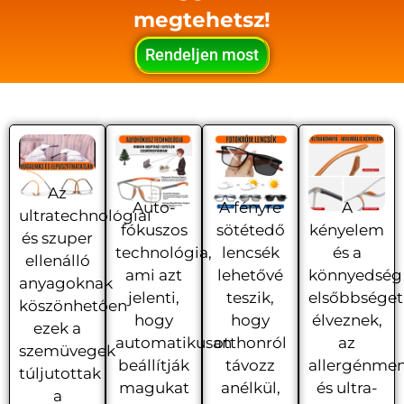
megtehetsz!
Rendeljen most
Az
Auto-
A fényre
A
ultratechnológiai
fókuszos
sötétedő
kényelem
és szuper
technológia,
lencsék
és a
ellenálló
ami azt
lehetővé
könnyedség
anyagoknak
jelenti,
teszik,
elsőbbséget
köszönhetően
hogy
hogy
élveznek,
ezek a
automatikusan
otthonról
az
szemüvegek
beállítják
távozz
allergénmen
túljutottak
magukat
anélkül,
és ultra-
a