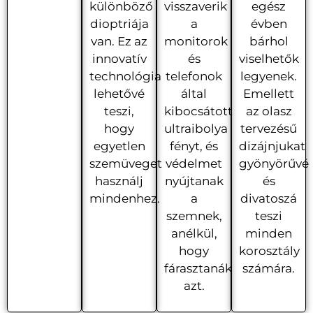
különböző
visszaverik
egész
dioptriája
a
évben
van. Ez az
monitorok
bárhol
innovatív
és
viselhetők
technológia
telefonok
legyenek.
lehetővé
által
Emellett
teszi,
kibocsátott
az olasz
hogy
ultraibolya
tervezésű
egyetlen
fényt, és
dizájnjukat
szemüveget
védelmet
gyönyörűvé
használj
nyújtanak
és
mindenhez.
a
divatoszá
szemnek,
teszi
anélkül,
minden
hogy
korosztály
fárasztanák
számára.
azt.