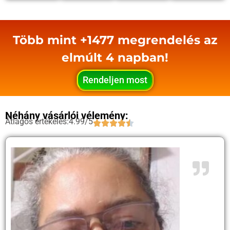
Több mint +1477 megrendelés az
elmúlt 4 napban!
Rendeljen most
Néhány vásárlói vélemény:
Átlagos értékelés:4.99/5