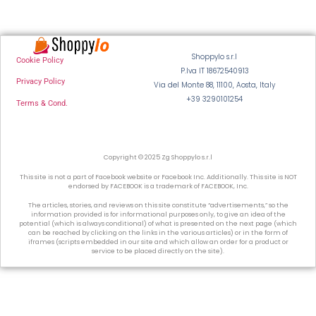
Shoppylo s.r.l
Cookie Policy
P.Iva IT 18672540913
Privacy Policy
Via del Monte 88, 11100, Aosta, Italy
+39 3290101254
Terms & Cond.
Copyright © 2025 Zg Shoppylo s.r.l
This site is not a part of Facebook website or Facebook Inc. Additionally. This site is NOT
endorsed by FACEBOOK is a trademark of FACEBOOK, Inc.
The articles, stories, and reviews on this site constitute “advertisements,” so the
information provided is for informational purposes only, to give an idea of the
potential (which is always conditional) of what is presented on the next page (which
can be reached by clicking on the links in the various articles) or in the form of
iframes (scripts embedded in our site and which allow an order for a product or
service to be placed directly on the site).