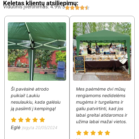
Keletas klientų atsiliepimų:
Vidutinis įvertinimas: 4.99/5
Ši pavėsinė atrodo
Mes paėmėme dvi mūsų
puikiai! Laukiu
rengiamoms nedidelėms
nesulaukiu, kada galėsiu
mugėms ir turgeliams ir
ją pasiimti į kempingą!
galiu patvirtinti, kad jos
labai greitai atidaromos ir
užima labai mažai vietos.
Eglė
Įsigyta 20/05/2024