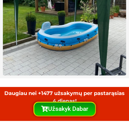
Daugiau nei +1477 užsakymų per pastarąsias
4 dienas!
Užsakyk Dabar