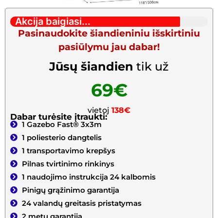
Akcija baigiasi...
Pasinaudokite šiandieniniu išskirtiniu
pasiūlymu jau dabar!
Jūsų šiandien
tik už
69€
vietoj
138€
Dabar turėsite įtraukti:
1 Gazebo Fast® 3x3m
1 poliesterio dangtelis
1 transportavimo krepšys
Pilnas tvirtinimo rinkinys
1 naudojimo instrukcija 24 kalbomis
Pinigų grąžinimo garantija
24 valandų greitasis pristatymas
2 metų garantija