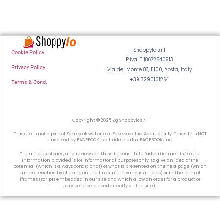
Shoppylo s.r.l
Cookie Policy
P.Iva IT 18672540913
Privacy Policy
Via del Monte 88, 11100, Aosta, Italy
+39 3290101254
Terms & Cond.
Copyright © 2025 Zg Shoppylo s.r.l
This site is not a part of Facebook website or Facebook Inc. Additionally. This site is NOT
endorsed by FACEBOOK is a trademark of FACEBOOK, Inc.
The articles, stories, and reviews on this site constitute “advertisements,” so the
information provided is for informational purposes only, to give an idea of the
potential (which is always conditional) of what is presented on the next page (which
can be reached by clicking on the links in the various articles) or in the form of
iframes (scripts embedded in our site and which allow an order for a product or
service to be placed directly on the site).