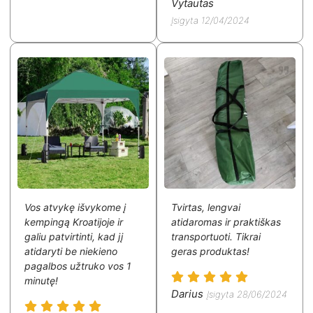
Vytautas
Įsigyta 12/04/2024
Vos atvykę išvykome į
Tvirtas, lengvai
kempingą Kroatijoje ir
atidaromas ir praktiškas
galiu patvirtinti, kad jį
transportuoti. Tikrai
atidaryti be niekieno
geras produktas!
pagalbos užtruko vos 1
minutę!
Darius
Įsigyta 28/06/2024