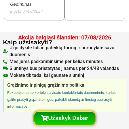
Gediminas
Įsigyta 07/06/2024
Akcija baigiasi šiandien: 07/08/2026
Kaip užsisakyti?
Užpildykite toliau pateiktą formą ir nurodykite savo
duomenis
Mes jums paskambinsime per kelias minutes
Siuntinys bus pristatytas į namus per 24/48 valandas
Mokate tik tada, kai gaunate siuntinį
Grąžinimo ir pinigų grąžinimo politika
Pakuotėje rasite kortelę su visais kontaktiniais duomenimis, kuriais
galite prašyti grąžinti pinigus, pateikti skundą ar tiesiog paprašyti
informacijos.
Užsakyk Dabar