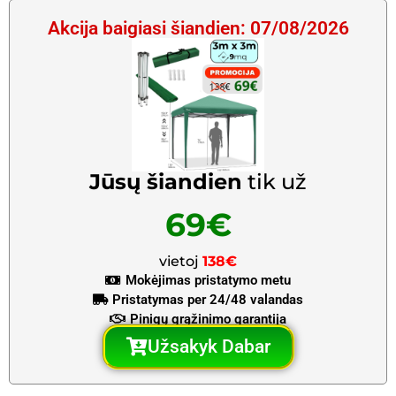
Akcija baigiasi šiandien: 07/08/2026
Jūsų šiandien
tik už
69€
vietoj
138€
Mokėjimas pristatymo metu
Pristatymas per 24/48 valandas
Pinigų grąžinimo garantija
Užsakyk Dabar