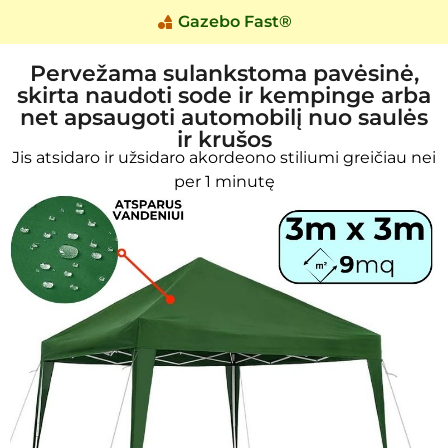
Gazebo Fast®
Pervežama sulankstoma pavėsinė,
skirta naudoti sode ir kempinge arba
net apsaugoti automobilį nuo saulės
ir krušos
Jis atsidaro ir užsidaro akordeono stiliumi greičiau nei
per 1 minutę