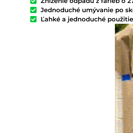
Zníženie odpadu z farieb o
Jednoduché umývanie po sko
Ľahké a jednoduché použitie