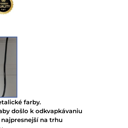
talické farby.
 aby došlo k odkvapkávaniu
najpresnejší na trhu