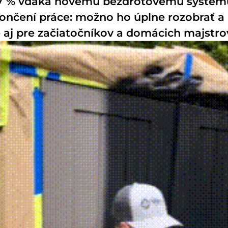
 27 % vďaka novému bezdrôtovému systém
nčení práce: možno ho úplne rozobrať a
 aj pre začiatočníkov a domácich majstro