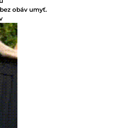
u
 bez obáv umyť.
v