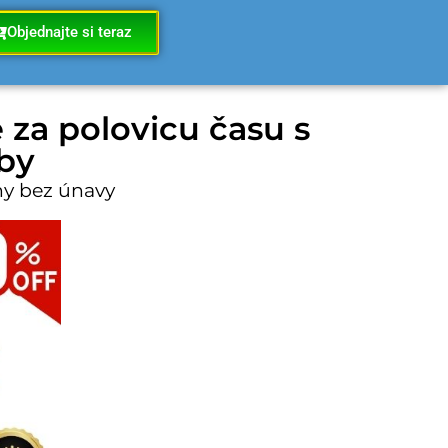
Objednajte si teraz
za polovicu času s
by
hy bez únavy