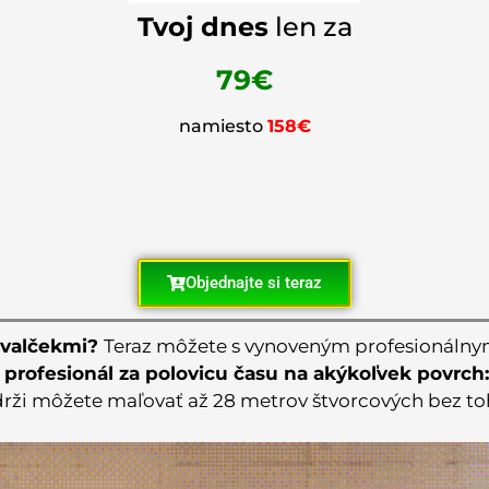
Tvoj dnes
len za
79€
namiesto
158€
Objednajte si teraz
a valčekmi?
Teraz môžete s vynoveným profesionáln
rofesionál za polovicu času na akýkoľvek povrch:
rži môžete maľovať až 28 metrov štvorcových bez toho,