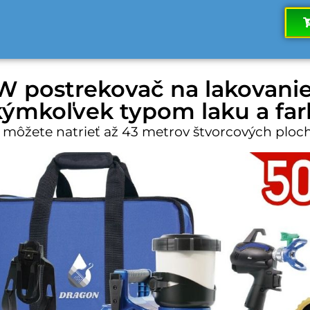
W postrekovač na lakovanie 
kýmkoľvek typom laku a far
 môžete natrieť až 43 metrov štvorcových ploc