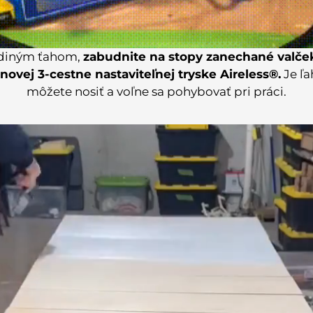
jediným ťahom,
zabudnite na stopy zanechané valče
novej 3-cestne nastaviteľnej tryske Aireless®.
Je ľ
môžete nosiť a voľne sa pohybovať pri práci.