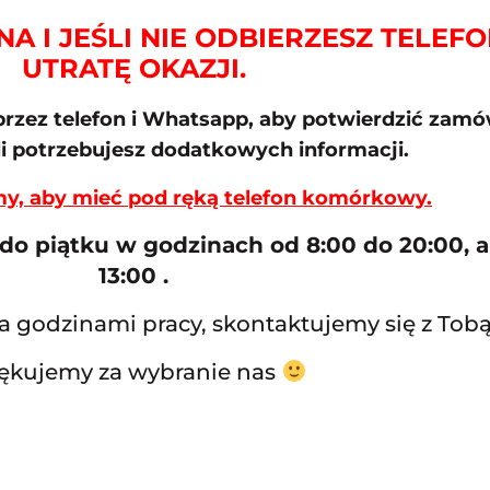
A I JEŚLI NIE ODBIERZESZ TELEF
UTRATĘ OKAZJI.
rzez telefon i Whatsapp, aby potwierdzić zamów
li potrzebujesz dodatkowych informacji.
my, aby mieć pod ręką telefon komórkowy.
 do piątku w godzinach od 8:00 do 20:00, 
13:00 .
za godzinami pracy, skontaktujemy się z Tob
ękujemy za wybranie nas