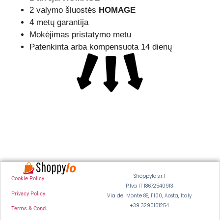
2 valymo šluostės
HOMAGE
4 metų garantija
Mokėjimas pristatymo metu
Patenkinta arba kompensuota 14 dienų
Shoppylo s.r.l
Cookie Policy
P.Iva IT 18672540913
Privacy Policy
Via del Monte 88, 11100, Aosta, Italy
+39 3290101254
Terms & Cond.