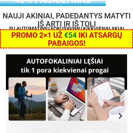
NAUJI AKINIAI, PADEDANTYS MATYTI
IŠ ARTI IR IŠ TOLI
SU AUTOMATINIU FOKUSAVIMU KIEKVIENAI AKIAI
PROMO 2×1 UŽ
€54
IKI ATSARGŲ
PABAIGOS!