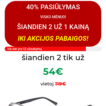
40% PASIŪLYMAS
VISKO MĖNUO!
ŠIANDIEN 2 UŽ 1 KAINĄ
IKI AKCIJOS PABAIGOS!
Vis dar yra 12 užsakymų
šiandien 2 tik už
54€
vietoj
119€