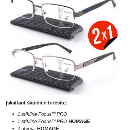
Įskaitant šiandien turėsite:
1 stiklinė Focus™PRO
1 stiklinė Focus™PRO
HOMAGE
2 atvejai
HOMAGE