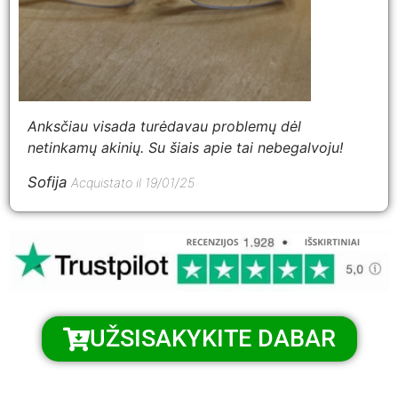
Anksčiau visada turėdavau problemų dėl
netinkamų akinių. Su šiais apie tai nebegalvoju!
Sofija
Acquistato il 19/01/25
UŽSISAKYKITE DABAR