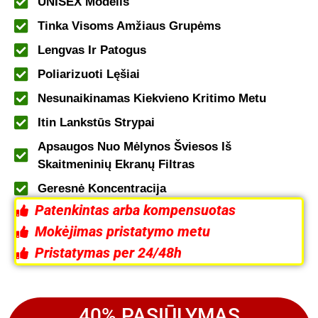
UNISEX Modelis
Tinka Visoms Amžiaus Grupėms
Lengvas Ir Patogus
Poliarizuoti Lęšiai
Nesunaikinamas Kiekvieno Kritimo Metu
Itin Lankstūs Strypai
Apsaugos Nuo Mėlynos Šviesos Iš
Skaitmeninių Ekranų Filtras
Geresnė Koncentracija
Patenkintas arba kompensuotas
Mokėjimas pristatymo metu
Pristatymas per 24/48h
40% PASIŪLYMAS