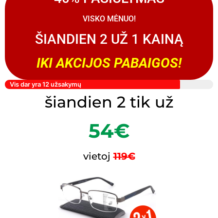
VISKO MĖNUO!
ŠIANDIEN 2 UŽ 1 KAINĄ
IKI AKCIJOS PABAIGOS!
Vis dar yra 12 užsakymų
šiandien 2 tik už
54€
vietoj
119€