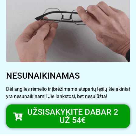
NESUNAIKINAMAS
Dėl anglies rėmelio ir įbrėžimams atsparių lęšių šie akiniai
yra nesunaikinami! Jie lankstosi, bet nesulūžta!
UŽSISAKYKITE DABAR 2
UŽ 54€