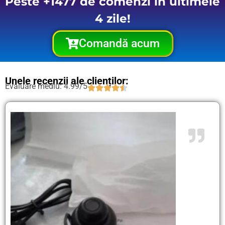
Peste +1477 de comenzi în ultimele
4 zile!
Comandă acum
Unele recenzii ale clienților:
Evaluare mediu: 4.99/5