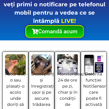
veți primi o notificare pe telefonul
mobil pentru a vedea ce se
întâmplă
LIVE!
Comandă acum
Ascundeți-
Descoperiți
Monitorizează
Datorită
o sau
și
24 de ore
funcției
plasați-o
înregistrați
pe zi,
NotiSensor
acolo
ușor și pe
chiar și în
care
unde
ascuns
condiții
poate fi
doriți să
trădarea
de
activată