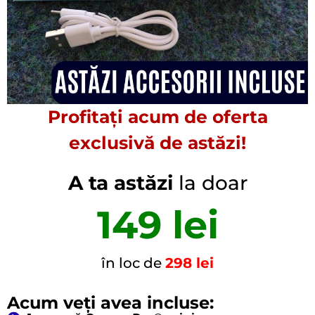
Profitați acum de oferta
exclusivă de astăzi!
A ta astăzi
la doar
149 lei
în loc de
298 lei
Acum veți avea incluse: