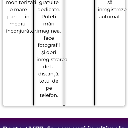
monitorizați
gratuite
să
o mare
dedicate.
înregistreze
parte din
Puteți
automat.
mediul
mări
înconjurător.
imaginea,
face
fotografii
și opri
înregistrarea
de la
distanță,
totul de
pe
telefon.