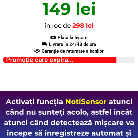
149 lei
în loc de
298 lei
Plata la livrare
Livrare în 24/48 de ore
Garanție de returnare a banilor
Promoție care expiră...
Activați funcția
NotiSensor
atunci
când nu sunteți acolo, astfel încât
atunci când detectează mișcare va
începe să înregistreze automat și