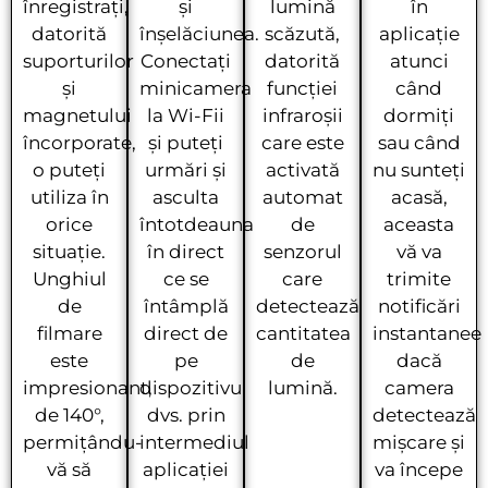
înregistrați,
și
lumină
în
datorită
înșelăciunea.
scăzută,
aplicație
suporturilor
Conectați
datorită
atunci
și
minicamera
funcției
când
magnetului
la Wi-Fii
infraroșii
dormiți
încorporate,
și puteți
care este
sau când
o puteți
urmări și
activată
nu sunteți
utiliza în
asculta
automat
acasă,
orice
întotdeauna
de
aceasta
situație.
în direct
senzorul
vă va
Unghiul
ce se
care
trimite
de
întâmplă
detectează
notificări
filmare
direct de
cantitatea
instantanee
este
pe
de
dacă
impresionant,
dispozitivul
lumină.
camera
de 140°,
dvs. prin
detectează
permițându-
intermediul
mișcare și
vă să
aplicației
va începe