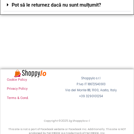
Pot să le returnez dacă nu sunt mulțumit?
Shoppylo s.r.l
Cookie Policy
P.Iva IT 18672540913
Privacy Policy
Via del Monte 88, 11100, Aosta, Italy
+39 3290101254
Terms & Cond.
Copyright © 2025 Zg Shoppylo s.r.l
This site is not a part of Facebook website or Facebook Inc. Additionally. This site is NOT
endorsed by FACEBOOK is a trademark of FACEBOOK, Inc.