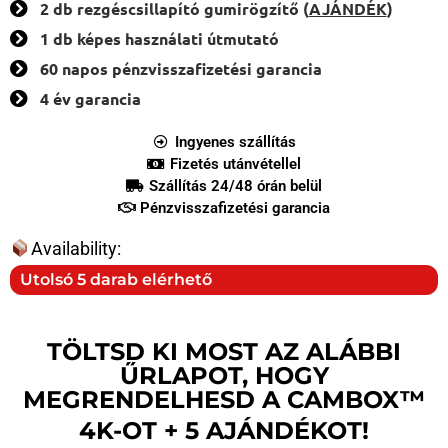
2 db rezgéscsillapító gumirögzítő (
AJÁNDÉK
)
1 db képes használati útmutató
60 napos pénzvisszafizetési garancia
4 év garancia
Ingyenes szállítás
Fizetés utánvétellel
Szállítás 24/48 órán belül
Pénzvisszafizetési garancia
Availability:
Utolsó 5 darab elérhető
TÖLTSD KI MOST AZ ALÁBBI
ŰRLAPOT, HOGY
MEGRENDELHESD A CAMBOX™
4K-OT + 5 AJÁNDÉKOT!