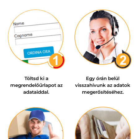
Töltsd ki a
Egy órán belül
megrendelőűrlapot az
visszahívunk az adatok
adataiddal.
megerősítéséhez.