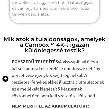
rendelkezik, nagyszerű hátsó látószöggel,
és van egy kamera is, amely elölről lő, ez
tényleg csodálatos.
Mik azok a tulajdonságok, amelyek
a Cambox™ 4K-t igazán
különlegessé teszik?
EGYSZERŰ TELEPÍTÉS:
A visszapillantó és a
hátsó kamera felszerelése mindössze néhány
percet vesz igénybe, segítség nélkül. A
részletes, fényképekkel illusztrált útmutatónak
és a mellékelt kiegészítő készletnek
köszönhetően nem kell szerelőre költened.
NEM MERÍTI LE AZ AKKUMULÁTORT: