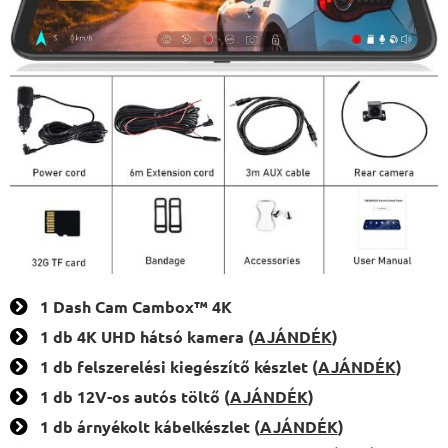
1 Dash Cam Cambox™ 4K
1 db 4K UHD hátsó kamera (
AJÁNDÉK
)
1 db felszerelési kiegészítő készlet (
AJÁNDÉK
)
1 db 12V-os autós töltő (
AJÁNDÉK
)
1 db árnyékolt kábelkészlet (
AJÁNDÉK
)