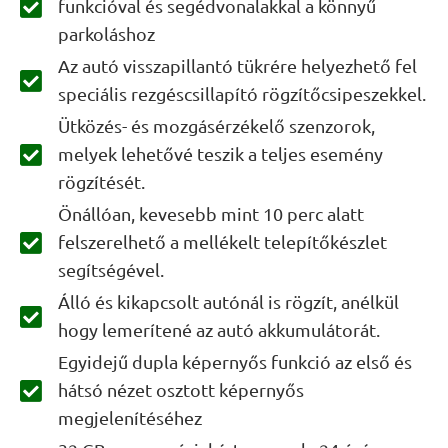
funkcióval és segédvonalakkal a könnyű
parkoláshoz
Az autó visszapillantó tükrére helyezhető fel
speciális rezgéscsillapító rögzítőcsipeszekkel.
Ütközés- és mozgásérzékelő szenzorok,
melyek lehetővé teszik a teljes esemény
rögzítését.
Önállóan, kevesebb mint 10 perc alatt
felszerelhető a mellékelt telepítőkészlet
segítségével.
Álló és kikapcsolt autónál is rögzít, anélkül
hogy lemerítené az autó akkumulátorát.
Egyidejű dupla képernyős funkció az első és
hátsó nézet osztott képernyős
megjelenítéséhez