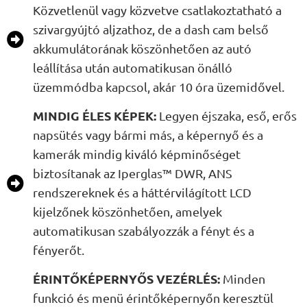
Közvetlenül vagy közvetve csatlakoztatható a
szivargyújtó aljzathoz, de a dash cam belső
akkumulátorának köszönhetően az autó
leállítása után automatikusan önálló
üzemmódba kapcsol, akár 10 óra üzemidővel.
MINDIG ÉLES KÉPEK:
Legyen éjszaka, eső, erős
napsütés vagy bármi más, a képernyő és a
kamerák mindig kiváló képminőséget
biztosítanak az Iperglas™ DWR, ANS
rendszereknek és a háttérvilágított LCD
kijelzőnek köszönhetően, amelyek
automatikusan szabályozzák a fényt és a
fényerőt.
ÉRINTŐKÉPERNYŐS VEZÉRLÉS:
Minden
funkció és menü érintőképernyőn keresztül