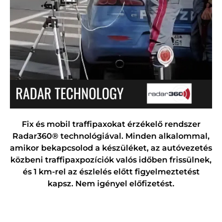
Fix és mobil traffipaxokat érzékelő rendszer
Radar360® technológiával. Minden alkalommal,
amikor bekapcsolod a készüléket, az autóvezetés
közbeni traffipaxpozíciók valós időben frissülnek,
és 1 km-rel az észlelés előtt figyelmeztetést
kapsz. Nem igényel előfizetést.