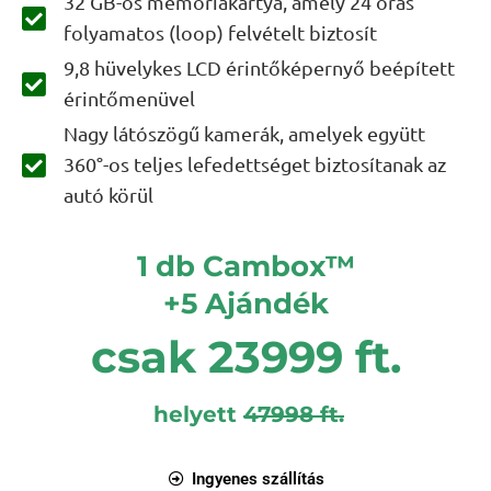
32 GB-os memóriakártya, amely 24 órás
folyamatos (loop) felvételt biztosít
9,8 hüvelykes LCD érintőképernyő beépített
érintőmenüvel
Nagy látószögű kamerák, amelyek együtt
360°-os teljes lefedettséget biztosítanak az
autó körül
1 db Cambox™
+5 Ajándék
csak 23999 ft.
helyett
47998 ft.
Ingyenes szállítás