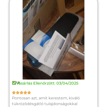
Ana
Vásárlás Ellenőrzött: 03/04/2025





Pontosan azt, amit kerestem, kiváló
tükröződésgátló tulajdonságokkal