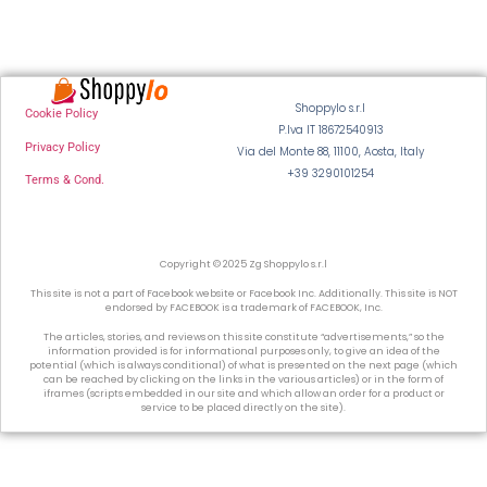
Shoppylo s.r.l
Cookie Policy
P.Iva IT 18672540913
Privacy Policy
Via del Monte 88, 11100, Aosta, Italy
+39 3290101254
Terms & Cond.
Copyright © 2025 Zg Shoppylo s.r.l
This site is not a part of Facebook website or Facebook Inc. Additionally. This site is NOT
endorsed by FACEBOOK is a trademark of FACEBOOK, Inc.
The articles, stories, and reviews on this site constitute “advertisements,” so the
information provided is for informational purposes only, to give an idea of the
potential (which is always conditional) of what is presented on the next page (which
can be reached by clicking on the links in the various articles) or in the form of
iframes (scripts embedded in our site and which allow an order for a product or
service to be placed directly on the site).