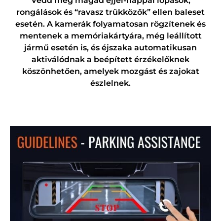
Védd meg magad éjjel-nappal lopások,
rongálások és “ravasz trükközők” ellen baleset
esetén. A kamerák folyamatosan rögzítenek és
mentenek a memóriakártyára, még leállított
jármű esetén is, és éjszaka automatikusan
aktiválódnak a beépített érzékelőknek
köszönhetően, amelyek mozgást és zajokat
észlelnek.