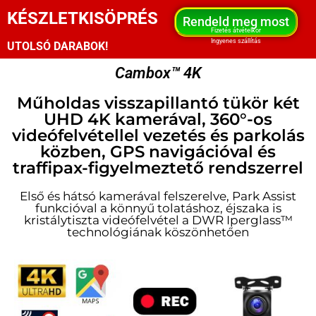
KÉSZLETKISÖPRÉS
Rendeld meg most
Fizetés átvételkor
Ingyenes szállítás
UTOLSÓ DARABOK!
Cambox™ 4K
Műholdas visszapillantó tükör két
UHD 4K kamerával, 360°-os
videófelvétellel vezetés és parkolás
közben, GPS navigációval és
traffipax-figyelmeztető rendszerrel
Első és hátsó kamerával felszerelve, Park Assist
funkcióval a könnyű tolatáshoz, éjszaka is
kristálytiszta videófelvétel a DWR Iperglass™
technológiának köszönhetően