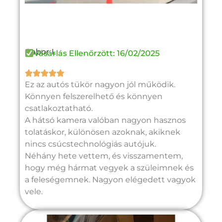
Gabor I.
Vásárlás Ellenőrzött: 16/02/2025





Ez az autós tükör nagyon jól működik.
Könnyen felszerelhető és könnyen
csatlakoztatható.
A hátsó kamera valóban nagyon hasznos
tolatáskor, különösen azoknak, akiknek
nincs csúcstechnológiás autójuk.
Néhány hete vettem, és visszamentem,
hogy még hármat vegyek a szüleimnek és
a feleségemnek. Nagyon elégedett vagyok
vele.