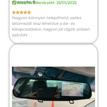
Gheorghe B.
Vásárlás Ellenőrzött: 25/01/2025





Nagyon könnyen telepíthető, széles
látómezőt tesz lehetővé a be- és
kikapcsoláskor, nagyon jól rögzít, erősen
ajánlott.