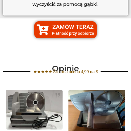
wyczyścić za pomocą gąbki.
ZAMÓW TERAZ
Płatność przy odbiorze
Opinie
★★★★★ Średnia ocena 4,99 na 5