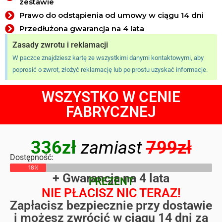
zestawie
Prawo do odstąpienia od umowy w ciągu 14 dni
Przedłużona gwarancja na 4 lata
Zasady zwrotu i reklamacji
W paczce znajdziesz kartę ze wszystkimi danymi kontaktowymi, aby
poprosić o zwrot, złożyć reklamację lub po prostu uzyskać informacje.
WSZYSTKO W CENIE
FABRYCZNEJ
336zł
zamiast
799zł
Dostępność:
18%
+ Gwarancja na 4 lata
PREZENT
NIE PŁACISZ NIC TERAZ!
Zapłacisz bezpiecznie przy dostawie
i możesz zwrócić w ciągu 14 dni za