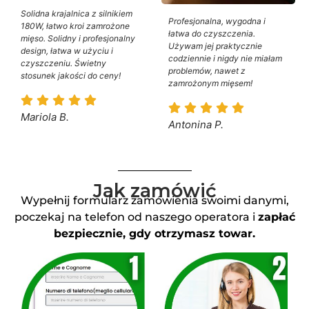
Solidna krajalnica z silnikiem
Profesjonalna, wygodna i
180W, łatwo kroi zamrożone
łatwa do czyszczenia.
mięso. Solidny i profesjonalny
Używam jej praktycznie
design, łatwa w użyciu i
codziennie i nigdy nie miałam
czyszczeniu. Świetny
problemów, nawet z
stosunek jakości do ceny!
zamrożonym mięsem!
Mariola B.
Antonina P.
Jak zamówić
Wypełnij formularz zamówienia swoimi danymi,
poczekaj na telefon od naszego operatora i
zapłać
bezpiecznie, gdy otrzymasz towar.