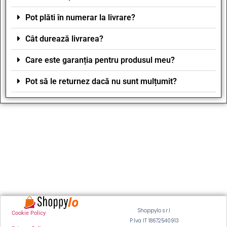
Pot plăti în numerar la livrare?
Cât durează livrarea?
Care este garanția pentru produsul meu?
Pot să le returnez dacă nu sunt mulțumit?
Shoppylo s.r.l
Cookie Policy
P.Iva IT 18672540913