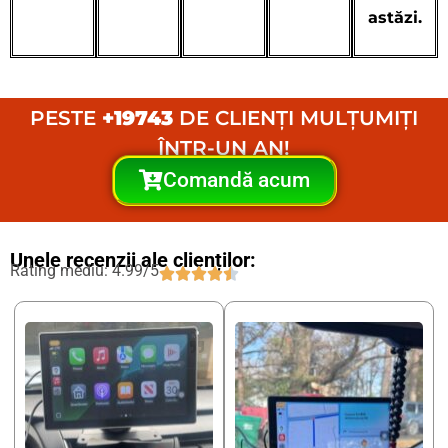
astăzi.
PESTE
+19743
DE CLIENȚI MULȚUMIȚI
ÎNTR-UN AN!
Comandă acum
Unele recenzii ale clienților:
Rating mediu: 4.99/5