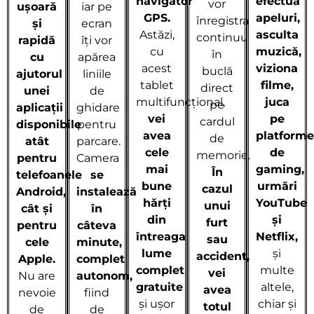
navigator
efectua
vor
ușoară
iar pe
GPS.
apeluri,
înregistra
și
ecran
Astăzi,
asculta
continuu
rapidă
îți vor
cu
muzică,
în
cu
apărea
acest
viziona
buclă
ajutorul
liniile
tablet
filme,
direct
unei
de
multifuncțional,
juca
pe
aplicații
ghidare
vei
pe
cardul
disponibile
pentru
avea
platform
de
atât
parcare.
cele
de
memorie.
pentru
Camera
mai
gaming,
În
telefoanele
se
bune
urmări
cazul
Android,
instalează
hărți
YouTube
unui
cât și
în
din
și
furt
pentru
câteva
întreaga
Netflix,
sau
cele
minute,
lume
și
accident,
Apple.
complet
complet
multe
vei
Nu are
autonom,
gratuite
altele,
avea
nevoie
fiind
și ușor
chiar și
totul
de
de