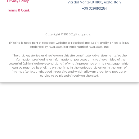
Privacy Policy
Via del Monte 88, 11100, Aosta, Italy
+39 3290101254
Terms & Cond.
Copyright © 2025 Zg Shoppylo s.r.l
This site is not a part of Facebook website or Facebook Inc. Additionally. This site is NOT
endorsed by FACEBOOK is a trademark of FACEBOOK, Inc.
The articles, stories, and reviews on this site constitute “advertisements,” so the
information provided is for informational purposes only, to give an idea of the
potential (which is always conditional) of what is presented on the next page (which
can be reached by clicking on the links in the various articles) or in the form of
iframes (scripts embedded in our site and which allow an order for a product or
service to be placed directly on the site).