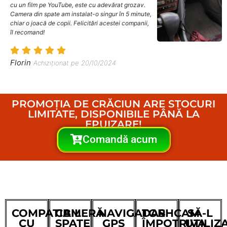
cu un film pe YouTube, este cu adevărat grozav.
Camera din spate am instalat-o singur în 5 minute,
chiar o joacă de copii. Felicitări acestei companii,
îl recomand!
Florin
Achiziționat pe 20/10/2024
PROMOȚIA DE CRĂCIUN ARE STOCURI
LIMITATE, DISPONIBILE PÂNĂ LA
EPUIZARE!
Comandă acum
COMPATIBIL
CAMERĂ
NAVIGATOR
DASHCAM
SĂ-L
CU
SPATE
GPS
ÎMPOTRIVA
UTILIZ