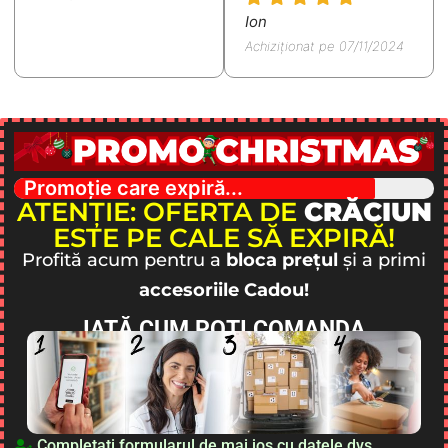
Ion
Achiziționat pe 07/11/2024
Promoție care expiră...
ATENȚIE: OFERTA DE
CRĂCIUN
ESTE PE CALE SĂ EXPIRĂ!
Profită acum pentru a
bloca prețul
și a primi
accesoriile Cadou!
IATĂ CUM POȚI COMANDA
Completați formularul de mai jos cu datele dvs.