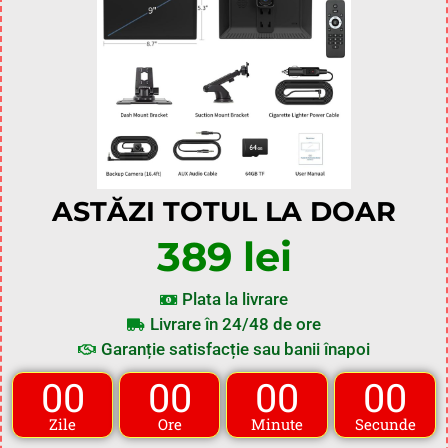
ASTĂZI TOTUL LA DOAR
389 lei
Plata la livrare
Livrare în 24/48 de ore
Garanție satisfacție sau banii înapoi
00
00
00
00
Zile
Ore
Minute
Secunde