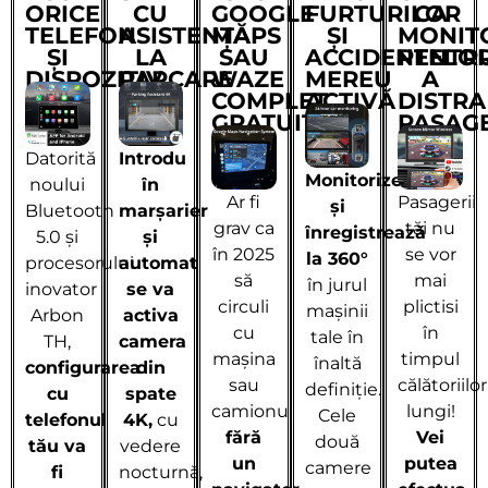
ORICE
CU
GOOGLE
FURTURILOR
CA
TELEFON
ASISTENȚĂ
MAPS
ȘI
MONIT
ȘI
LA
SAU
ACCIDENTELOR
PENTR
DISPOZITIV
PARCARE
WAZE
MEREU
A
COMPLET
ACTIVĂ
DISTRA
GRATUIT
PASAGE
Datorită
Introdu
Monitorizează
noului
în
Ar fi
Pasagerii
și
Bluetooth
marșarier
grav ca
tăi nu
înregistrează
5.0 și
și
în 2025
se vor
la 360°
procesorului
automat
să
mai
în jurul
inovator
se va
circuli
plictisi
mașinii
Arbon
activa
cu
în
tale în
TH,
camera
mașina
timpul
înaltă
configurarea
din
sau
călătoriilor
definiție.
cu
spate
camionul
lungi!
Cele
telefonul
4K,
cu
fără
Vei
două
tău va
vedere
un
putea
camere
fi
nocturnă,