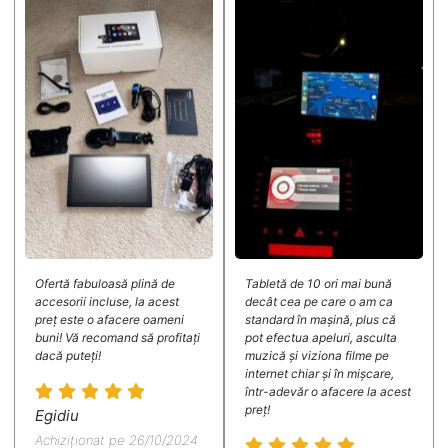
Ofertă fabuloasă plină de
Tabletă de 10 ori mai bună
accesorii incluse, la acest
decât cea pe care o am ca
preț este o afacere oameni
standard în mașină, plus că
buni! Vă recomand să profitați
pot efectua apeluri, asculta
dacă puteți!
muzică și viziona filme pe
internet chiar și în mișcare,
într-adevăr o afacere la acest
preț!
Egidiu
Achiziționat pe 26/10/2024