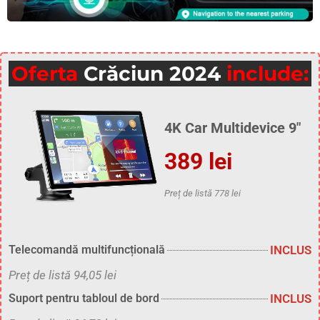
Oferta
Crăciun 2024
include:
4K Car Multidevice 9″
389 lei
Preț de listă 778 lei
INCLUS
Telecomandă multifuncțională
Preț de listă 94,05 lei
INCLUS
Suport pentru tabloul de bord