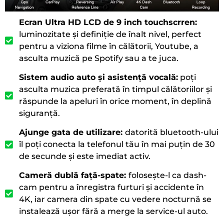
Ecran Ultra HD LCD de 9 inch touchscrren:
luminozitate și definiție de înalt nivel, perfect
pentru a viziona filme în călătorii, Youtube, a
asculta muzică pe Spotify sau a te juca.
Sistem audio auto și asistență vocală:
poți
asculta muzica preferată în timpul călătoriilor și
răspunde la apeluri în orice moment, în deplină
siguranță.
Ajunge gata de utilizare:
datorită bluetooth-ului
îl poți conecta la telefonul tău în mai puțin de 30
de secunde și este imediat activ.
Cameră dublă față-spate:
folosește-l ca dash-
cam pentru a înregistra furturi și accidente în
4K, iar camera din spate cu vedere nocturnă se
instalează ușor fără a merge la service-ul auto.