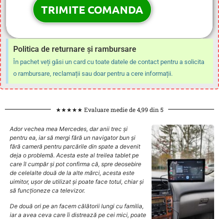
Politica de returnare și rambursare
În pachet veți găsi un card cu toate datele de contact pentru a solicita
o rambursare, reclamații sau doar pentru a cere informații.
★★★★★ Evaluare medie de 4,99 din 5
Ador vechea mea Mercedes, dar anii trec și
pentru ea, iar să mergi fără un navigator bun și
fără cameră pentru parcările din spate a devenit
deja o problemă. Acesta este al treilea tablet pe
care îl cumpăr și pot confirma că, spre deosebire
de celelalte două de la alte mărci, acesta este
uimitor, ușor de utilizat și poate face totul, chiar și
să funcționeze ca televizor.
De două ori pe an facem călătorii lungi cu familia,
iar a avea ceva care îi distrează pe cei mici, poate