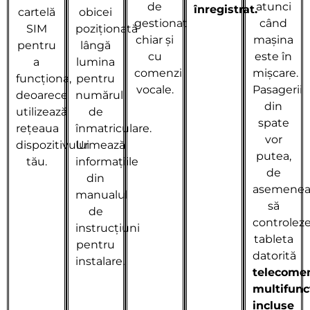
de
atunci
înregistrat.
cartelă
obicei
gestionat
când
SIM
poziționată
chiar și
mașina
pentru
lângă
cu
este în
a
lumina
comenzi
mișcare.
funcționa,
pentru
vocale.
Pasagerii
deoarece
numărul
din
utilizează
de
spate
rețeaua
înmatriculare.
vor
dispozitivului
Urmează
putea,
tău.
informațiile
de
din
asemenea
manualul
să
de
controlez
instrucțiuni
tableta
pentru
datorită
instalare.
telecomen
multifunc
incluse