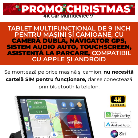
4K Car Multidevice 9″
TABLET MULTIFUNCȚIONAL DE 9 INCH
PENTRU MAȘINI ȘI CAMIOANE, CU
CAMERĂ DUBLĂ, NAVIGATOR GPS,
SISTEM AUDIO AUTO, TOUCHSCREEN,
ASISTENȚĂ LA PARCARE,
COMPATIBIL
CU APPLE ȘI ANDROID
Se montează pe orice mașină și camion,
nu necesită
cartelă SIM pentru funcționare,
dar se conectează
prin bluetooth la telefon.